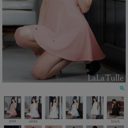
Veautt
ランジェリー
PURESS
コスプレ
Andy
水着
an
浴衣
GLAMOROUS
IRMA
JEAN MACLEAN
JENNNY
COMEX
pink
white
black
Rechercher