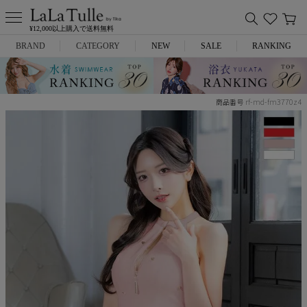
¥12,000以上購入で送料無料
BRAND
CATEGORY
NEW
SALE
RANKING
Anella
ミニドレス
rf-md-fm3770z4
商品番号
L.A.import
膝丈ドレス
ROBE de FLEURS
ロングドレス
Glossy
キャバヒール
DEA.
スーツ
ANIER.
アウター
ANGEL R
バッグ