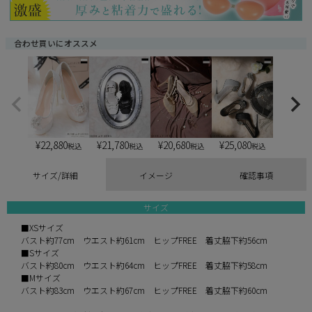
合わせ買いにオススメ
¥
22,880
¥
21,780
¥
20,680
¥
25,080
税込
税込
税込
税込
サイズ/詳細
イメージ
確認事項
サイズ
■XSサイズ
バスト約77cm ウエスト約61cm ヒップFREE 着丈脇下約56cm
■Sサイズ
バスト約80cm ウエスト約64cm ヒップFREE 着丈脇下約58cm
■Mサイズ
バスト約83cm ウエスト約67cm ヒップFREE 着丈脇下約60cm