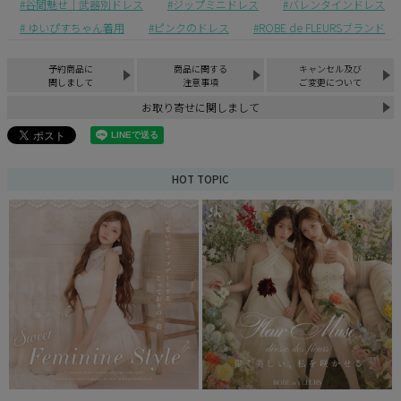
谷間魅せ｜武器別ドレス
ジップミニドレス
バレンタインドレス
ゆいぴすちゃん着用
ピンクのドレス
ROBE de FLEURSブランド
予約商品に
商品に関する
キャンセル及び
関しまして
注意事項
ご変更について
お取り寄せに関しまして
HOT TOPIC