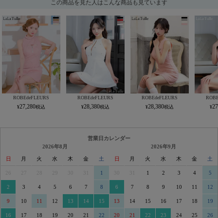
この商品を見た人はこんな商品も見ています
ROBEdeFLEURS
ROBEdeFLEURS
ROBEdeFLEURS
ROBE
27,280
28,380
28,380
27
営業日カレンダー
2026年8月
2026年9月
日
月
火
水
木
金
土
日
月
火
水
木
金
土
26
27
28
29
30
31
1
30
31
1
2
3
4
5
2
3
4
5
6
7
8
6
7
8
9
10
11
12
9
10
11
12
13
14
15
13
14
15
16
17
18
19
16
17
18
19
20
21
22
20
21
22
23
24
25
26