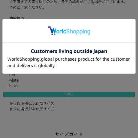
※平置きでの実寸採寸のため、多少の誤差が生じる場合がございます。
予めご了承ください。
伸縮性 なし
パット あり
裏地 あり
透け感 なし
付属品 なし
素材 ツイル、ハートスタッズ
カラー
pink
red
white
black
モデル
かるあ 身長156cm/Sサイズ
まりん 身長164cm/Sサイズ