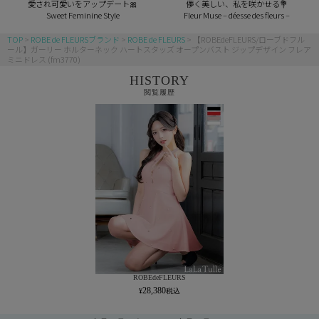
愛され可愛いをアップデート🎀
儚く美しい、私を咲かせる💐
Sweet Feminine Style
Fleur Muse – déesse des fleurs –
TOP
ROBE de FLEURSブランド
ROBE de FLEURS
【ROBEdeFLEURS/ローブドフル
ール】ガーリー ホルターネック ハートスタッズ オープンバスト ジップデザイン フレア
ミニドレス (fm3770)
HISTORY
閲覧履歴
ROBEdeFLEURS
28,380