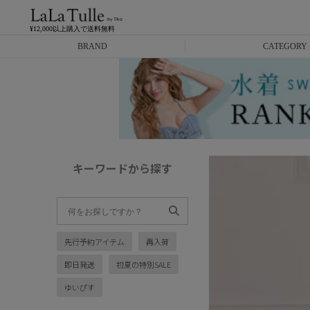
¥12,000以上購入で送料無料
BRAND
CATEGORY
Anella
ミニドレス
L.A.import
膝丈ドレス
ROBE de FLEURS
ロングドレス
キーワードから探す
Glossy
キャバヒール
DEA.
スーツ
先行予約アイテム
再入荷
ANIER.
アウター
即日発送
初夏の特別SALE
ANGEL R
バッグ
ゆいぴす