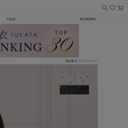
SALE
RANKING
rf-md-fm4347
商品番号