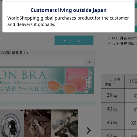
カートに入れる
ivory
black
カートに入れる
いおり 身長164c
カートに入れる
ももか 身長156c
がお得に買える♪
(
必
須
)