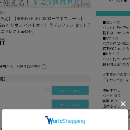
サイズ/詳細
一着♪
定】【ROBEdeFLEURS/ローブドフルール】
■XSサイズ
 肩あき リボン バストカット ラメシフォン セットア
バスト約69～79
ドレス (fm4347)
脇下約18cm(スカ
■Sサイズ
バスト約72～82
脇下約20cm(スカ
■Mサイズ
バスト約75～85
脇下約22cm(スカ
93円
から。分割手数料無料
※平置きでの実
予定】
ご了承ください
伸縮性 なし
カートに入れる
パット あり
裏地 あり
カートに入れる
透け感 なし
付属品 肩紐取り
インナーパンツ 
カートに入れる
素材 ドット柄ラ
予定】