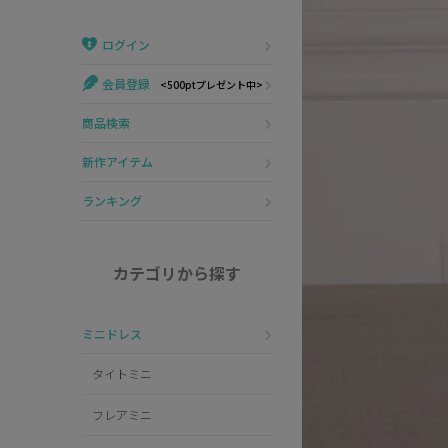
Veautt
ランジェリー
ログイン
PURESS
コスプレ
会員登録
<500ptプレゼント中>
Andy
水着
商品検索
an
浴衣
新作アイテム
GLAMOROUS
ランキング
IRMA
カテゴリから探す
JEAN MACLEAN
ミニドレス
JENNNY
タイトミニ
COMEX
フレアミニ
Rechercher