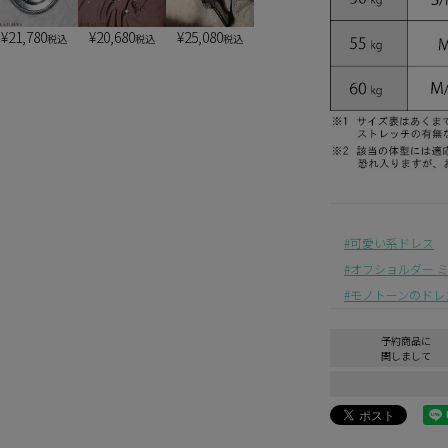
¥
21,780
¥
20,680
¥
25,080
税込
税込
税込
可愛い系ドレス
オフショルダー 
モノトーンのドレ
予約商品に
関しまして