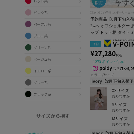
レッド系
ピンク系
XSあり!女の子らしいドーリーな
予約商品【8月下旬入荷予
パープル系
2way オフショルダー
ップ ドット柄 タイトミニ
ブルー系
予約
グリーン系
¥
27,280
税込
ベージュ系
[
273
ポイント付与 ]
なら
月々9,0
イエロー系
カラー
サイズ
ivory【8月下旬入荷
グレー系
XSサイズ
ブラック系
残りわずか
Sサイズ
残りわずか
サイズから探す
Mサイズ
残りわずか
black【8月下旬入荷
〜XSサイズ