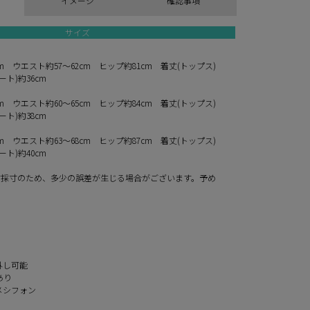
イメージ
確認事項
サイズ
cm ウエスト約57～62cm ヒップ約81cm 着丈(トップス)
ート)約36cm
cm ウエスト約60～65cm ヒップ約84cm 着丈(トップス)
ート)約38cm
cm ウエスト約63～68cm ヒップ約87cm 着丈(トップス)
ート)約40cm
寸採寸のため、多少の誤差が生じる場合がございます。予め
。
外し可能
あり
メシフォン