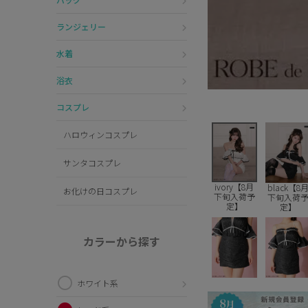
ランジェリー
水着
浴衣
コスプレ
ハロウィンコスプレ
サンタコスプレ
ivory【8月
black【8
お化けの日コスプレ
下旬入荷予
下旬入荷
定】
定】
カラーから探す
ホワイト系