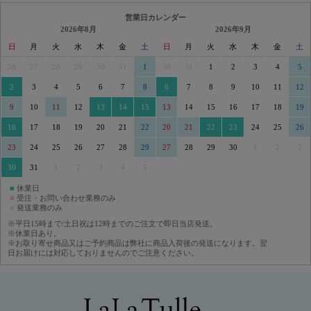
営業日カレンダー
2026年8月
2026年9月
日
月
火
水
木
金
土
日
月
火
水
木
金
土
26
27
28
29
30
31
1
30
31
1
2
3
4
5
2
3
4
5
6
7
8
6
7
8
9
10
11
12
9
10
11
12
13
14
15
13
14
15
16
17
18
19
16
17
18
19
20
21
22
20
21
22
23
24
25
26
23
24
25
26
27
28
29
27
28
29
30
1
2
3
30
31
1
2
3
4
5
■
休業日
■
受注・お問い合わせ業務のみ
■
発送業務のみ
※平日15時まで/土日祝は12時までのご注文で即日当店発送。
※休業日あり。
※お取り寄せ商品又はご予約商品は弊社に商品入荷後の発送になります。翌
日お届けには対応しておりませんのでご注意ください。