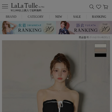
¥12,000以上購入で送料無料
BRAND
CATEGORY
NEW
SALE
RANKING
Anella
ミニドレス
rf-md-fm4600z1
商品番号
L.A.import
膝丈ドレス
ROBE de FLEURS
ロングドレス
Glossy
キャバヒール
DEA.
スーツ
ANIER.
アウター
ANGEL R
バッグ