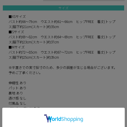
サイズ
■XSサイズ
バスト約66～79cm ウエスト約61～66cm ヒップFREE 着丈(トップ
ス)脇下約21cm(スカート)約35cm
■Sサイズ
バスト約69～82cm ウエスト約64～69cm ヒップFREE 着丈(トップ
ス)脇下約23cm(スカート)約37cm
■Mサイズ
バスト約72～85cm ウエスト約67～72cm ヒップFREE 着丈(トップ
ス)脇下約25cm(スカート)約39cm
※平置きでの実寸採寸のため、多少の誤差が生じる場合がございます。
予めご了承ください。
伸縮性 あり
パット あり
裏地 あり
透け感 なし
付属品 なし
インナーパンツ あり
素材 ジャギーニット、ベロアリボン
カラー