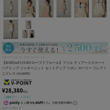
Pleaser
XSあり!フリル&リボンのガーリードレス♪
【ROBEdeFLEURS/ローブドフルール】フリル ティアードスカート
ベアトップ ジャギーニット セットアップ リボン ガーリー フレアミ
ニドレス (fm4600)
¥
28,380
税込
[
284
ポイント付与 ]
なら
月々9,460円
から。分割手数料無料
カラー
サイズ