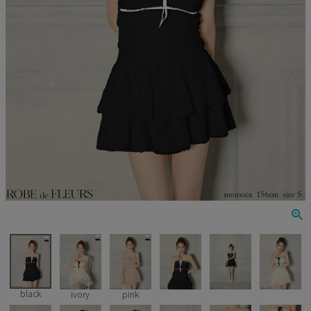
Veautt
ランジェリー
PURESS
コスプレ
Andy
水着
an
浴衣
GLAMOROUS
IRMA
JEAN MACLEAN
JENNNY
COMEX
black
ivory
pink
Rechercher