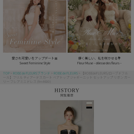
愛され可愛いをアップデート🎀
儚く美しい、私を咲かせる💐
Sweet Feminine Style
Fleur Muse – déesse des fleurs –
TOP
ROBE de FLEURSブランド
ROBE de FLEURS
【ROBEdeFLEURS/ローブドフル
ール】フリル ティアードスカート ベアトップ ジャギーニット セットアップ リボン ガー
リー フレアミニドレス (fm4600)
HISTORY
閲覧履歴