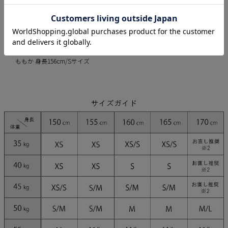
ivory
pink
black
モデル
ももか 身長156cm/Sサイズ