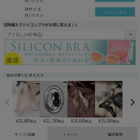
残りわずか
Mサイズ
カートに入れる
残りわずか
同時購入でシリコンブラがお得に買える♪
(
必
須
)
合わせ買いにオススメ
¥
22,880
¥
21,780
¥
20,680
¥
25,080
税込
税込
税込
税込
サイズ/詳細
イメージ
確認事項