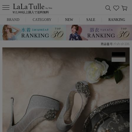
¥12,000以上購入で送料無料
BRAND
CATEGORY
NEW
SALE
RANKING
Anella
ミニドレス
rf-sh-sh106
商品番号
L.A.import
膝丈ドレス
ROBE de FLEURS
ロングドレス
Glossy
キャバヒール
DEA.
スーツ
ANIER.
アウター
ANGEL R
バッグ