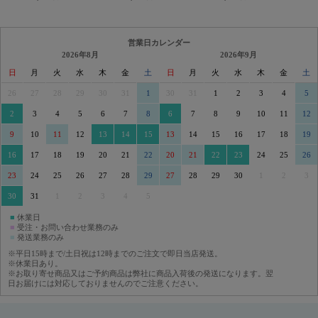
営業日カレンダー
2026年8月
2026年9月
日
月
火
水
木
金
土
日
月
火
水
木
金
土
26
27
28
29
30
31
1
30
31
1
2
3
4
5
2
3
4
5
6
7
8
6
7
8
9
10
11
12
9
10
11
12
13
14
15
13
14
15
16
17
18
19
16
17
18
19
20
21
22
20
21
22
23
24
25
26
23
24
25
26
27
28
29
27
28
29
30
1
2
3
30
31
1
2
3
4
5
■
休業日
■
受注・お問い合わせ業務のみ
■
発送業務のみ
※平日15時まで/土日祝は12時までのご注文で即日当店発送。
※休業日あり。
※お取り寄せ商品又はご予約商品は弊社に商品入荷後の発送になります。翌
日お届けには対応しておりませんのでご注意ください。