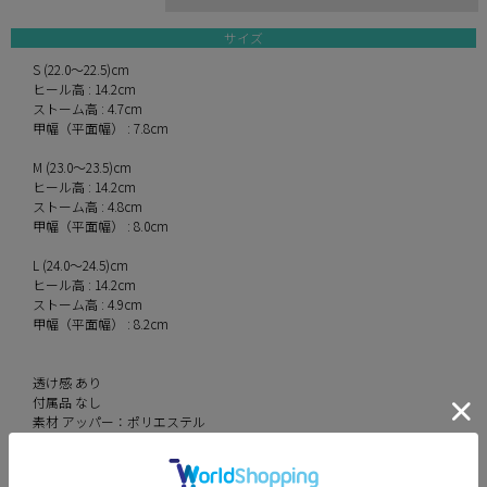
サイズ
S (22.0〜22.5)cm
ヒール高 : 14.2cm
ストーム高 : 4.7cm
甲幅（平面幅） : 7.8cm
M (23.0〜23.5)cm
ヒール高 : 14.2cm
ストーム高 : 4.8cm
甲幅（平面幅） : 8.0cm
L (24.0〜24.5)cm
ヒール高 : 14.2cm
ストーム高 : 4.9cm
甲幅（平面幅） : 8.2cm
透け感 あり
付属品 なし
素材 アッパー：ポリエステル
本底：合成底