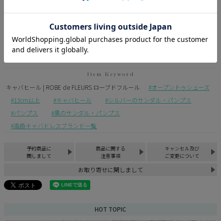
カラー
silver
black
キャバヒール | ROBE de FLEURS ローブドフルール
オープントゥシューズ
13cm以上
キャバヒール
シルバーのサンダル・パンプス
パンプス
黒のサンダル・パンプス
高級キャバドレスブランド一覧
予約商品に
商品に関する
キャンセル及び
関しまして
注意事項
ご変更について
お取り寄せに関しまして
HOT TOPIC