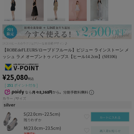
Pleaser
14.2cmヒール☆ラグジュアリーな主役級デザイン♪
【ROBEdeFLEURS/ローブドフルール】ビジュー ラインストーン メ
ッシュ ラメ オープントゥ パンプス【ヒール14.2cm】(SH106)
¥
25,080
税込
[
251
ポイント付与 ]
なら
月々8,360円
から。分割手数料無料
カラー
サイズ
silver
S(22.0cm~22.5cm)
カートに入れる
残りわずか
M(23.0cm~23.5cm)
再入荷お知らせ
在庫切れ