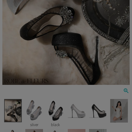
Veautt
ランジェリー
PURESS
コスプレ
Andy
水着
an
浴衣
GLAMOROUS
IRMA
JEAN MACLEAN
JENNNY
COMEX
silver
black
Rechercher