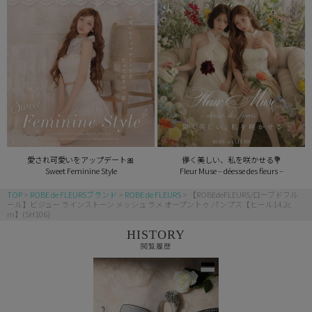
愛され可愛いをアップデート🎀
儚く美しい、私を咲かせる💐
Sweet Feminine Style
Fleur Muse – déesse des fleurs –
TOP
ROBE de FLEURSブランド
ROBE de FLEURS
【ROBEdeFLEURS/ローブドフル
ール】ビジュー ラインストーン メッシュ ラメ オープントゥ パンプス【ヒール14.2c
m】(SH106)
HISTORY
閲覧履歴