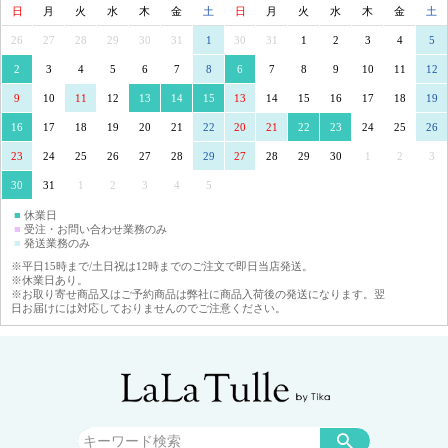
日
月
火
水
木
金
土
日
月
火
水
木
金
土
26
27
28
29
30
31
1
30
31
1
2
3
4
5
2
3
4
5
6
7
8
6
7
8
9
10
11
12
9
10
11
12
13
14
15
13
14
15
16
17
18
19
16
17
18
19
20
21
22
20
21
22
23
24
25
26
23
24
25
26
27
28
29
27
28
29
30
1
2
3
30
31
1
2
3
4
5
■
休業日
■
受注・お問い合わせ業務のみ
■
発送業務のみ
※平日15時まで/土日祝は12時までのご注文で即日当店発送。
※休業日あり。
※お取り寄せ商品又はご予約商品は弊社に商品入荷後の発送になります。翌
日お届けには対応しておりませんのでご注意ください。