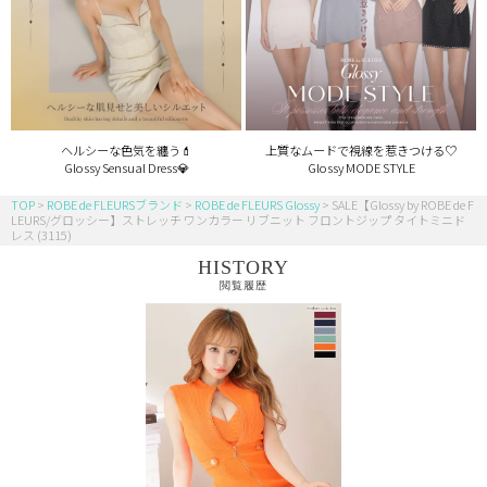
ヘルシーな色気を纏う💄
上質なムードで視線を惹きつける♡
Glossy Sensual Dress💎
Glossy MODE STYLE
TOP
ROBE de FLEURSブランド
ROBE de FLEURS Glossy
SALE【Glossy by ROBE de F
LEURS/グロッシー】ストレッチ ワンカラー リブニット フロントジップ タイトミニド
レス (3115)
HISTORY
閲覧履歴