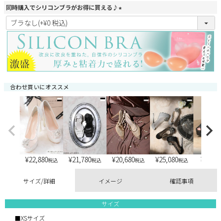
同時購入でシリコンブラがお得に買える♪
(
必
須
)
合わせ買いにオススメ
¥
22,880
¥
21,780
¥
20,680
¥
25,080
¥
6,900
税込
税込
税込
税込
サイズ/詳細
イメージ
確認事項
サイズ
■XSサイズ