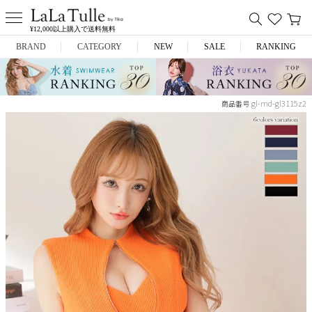
¥12,000以上購入で送料無料
BRAND
CATEGORY
NEW
SALE
RANKING
Anella
ミニドレス
gl-md-gl3115z2
商品番号
L.A.import
膝丈ドレス
ROBE de FLEURS
ロングドレス
Glossy
キャバヒール
DEA.
スーツ
ANIER.
アウター
ANGEL R
バッグ