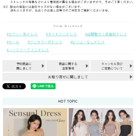
セクシー系ドレス
タイトミニドレス
谷間魅せ｜武器別ドレス
セール
ワンカラーのドレス
ビジューなしドレス
ノースリーブ ミニドレス
予約商品に
商品に関する
キャンセル及び
関しまして
注意事項
ご変更について
お取り寄せに関しまして
HOT TOPIC