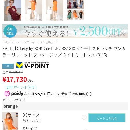
Pleaser
XSあり!ストレッチでボディーラインを美しく！
SALE【Glossy by ROBE de FLEURS/グロッシー】ストレッチ ワンカ
ラー リブニット フロントジップ タイトミニドレス (3115)
SALE
定価
¥
27,280
→
¥
17,730
税込
[
177
ポイント付与 ]
なら
月々5,910円
から。分割手数料無料
カラー
サイズ
orange
XSサイズ
カートに入れる
残りわずか
Sサイズ