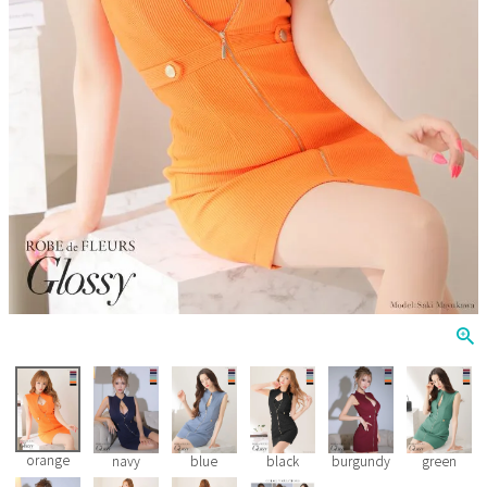
Veautt
ランジェリー
PURESS
コスプレ
Andy
水着
an
浴衣
GLAMOROUS
IRMA
JEAN MACLEAN
JENNNY
COMEX
orange
navy
blue
black
burgundy
green
Rechercher