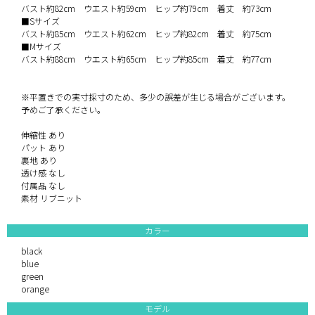
バスト約82cm ウエスト約59cm ヒップ約79cm 着丈 約73cm
■Sサイズ
バスト約85cm ウエスト約62cm ヒップ約82cm 着丈 約75cm
■Mサイズ
バスト約88cm ウエスト約65cm ヒップ約85cm 着丈 約77cm
※平置きでの実寸採寸のため、多少の誤差が生じる場合がございます。
予めご了承ください。
伸縮性 あり
パット あり
裏地 あり
透け感 なし
付属品 なし
素材 リブニット
カラー
black
blue
green
orange
モデル