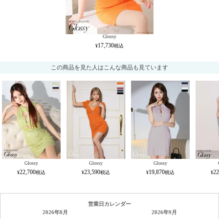
Glossy
17,730
この商品を見た人はこんな商品も見ています
Glossy
Glossy
Glossy
22,700
23,590
19,870
22
営業日カレンダー
2026年8月
2026年9月