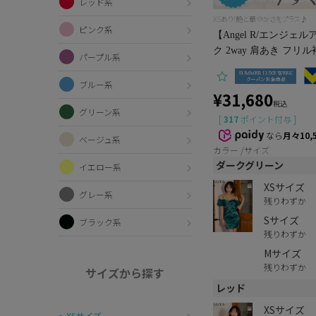
レッド系
XSあり!艶と華やかさをプラス♪
ピンク系
【Angel R/エンジ
ク 2way 肩あき フリル
パープル系
ブルー系
¥
31,680
税込
グリーン系
[
317
ポイント付与 ]
なら
月々10,
ベージュ系
カラー
サイズ
ダークグリーン
イエロー系
XSサイズ
グレー系
残りわずか
Sサイズ
ブラック系
残りわずか
Mサイズ
残りわずか
サイズから探す
レッド
XSサイズ
〜XSサイズ