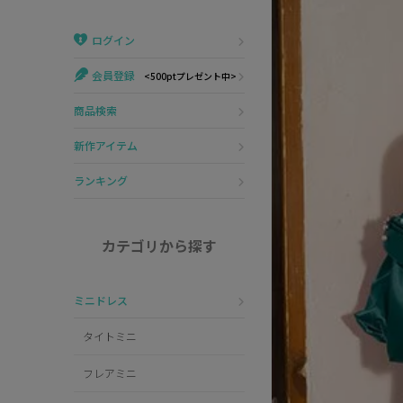
Veautt
ランジェリー
ログイン
PURESS
コスプレ
会員登録
<500ptプレゼント中>
Andy
水着
商品検索
an
浴衣
新作アイテム
GLAMOROUS
ランキング
IRMA
カテゴリから探す
JEAN MACLEAN
ミニドレス
JENNNY
タイトミニ
COMEX
フレアミニ
Rechercher