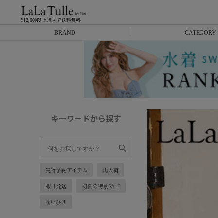
¥12,000以上購入で送料無料
BRAND
CATEGORY
Anella
ミニドレス
L.A.import
膝丈ドレス
ROBE de FLEURS
ロングドレス
キーワードから探す
Glossy
キャバヒール
DEA.
スーツ
先行予約アイテム
再入荷
ANIER.
アウター
即日発送
初夏の特別SALE
ANGEL R
バッグ
ゆいぴす