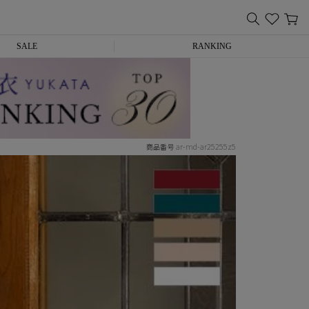
SALE
RANKING
ar-md-ar25255z5
商品番号