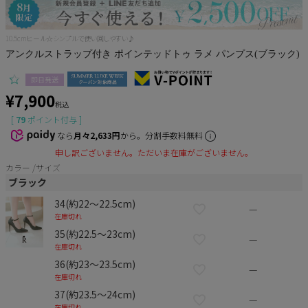
Pleaser
10.5cmヒール☆シンプルで使い回しやすい♪
アンクルストラップ付き ポインテッドトゥ ラメ パンプス(ブラック)
即日発送
¥
7,900
税込
[
79
ポイント付与 ]
なら
月々2,633円
から。分割手数料無料
申し訳ございません。ただいま在庫がございません。
カラー
サイズ
ブラック
34(約22～22.5cm)
—
在庫切れ
35(約22.5～23cm)
—
在庫切れ
36(約23～23.5cm)
—
在庫切れ
37(約23.5～24cm)
—
在庫切れ