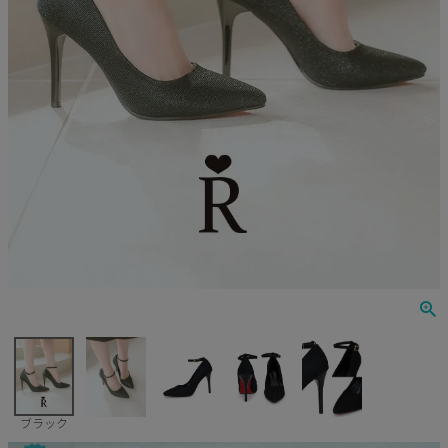
Veautt
ランジェリー
PURESS
コスプレ
Andy
水着
an
浴衣
GLAMOROUS
IRMA
JEAN MACLEAN
JENNNY
COMEX
ブラック
Rechercher