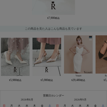
7,900
この商品を見た人はこんな商品も見ています
Veautt
Re
5,980
5,980
29,480
5
営業日カレンダー
2026年8月
2026年9月
日
月
火
水
木
金
土
日
月
火
水
木
金
土