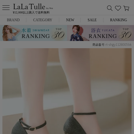
¥12,000以上購入で送料無料
BRAND
CATEGORY
NEW
SALE
RANKING
Anella
ミニドレス
rt-shgy1128005bk
商品番号
L.A.import
膝丈ドレス
ROBE de FLEURS
ロングドレス
Glossy
キャバヒール
DEA.
スーツ
ANIER.
アウター
ANGEL R
バッグ