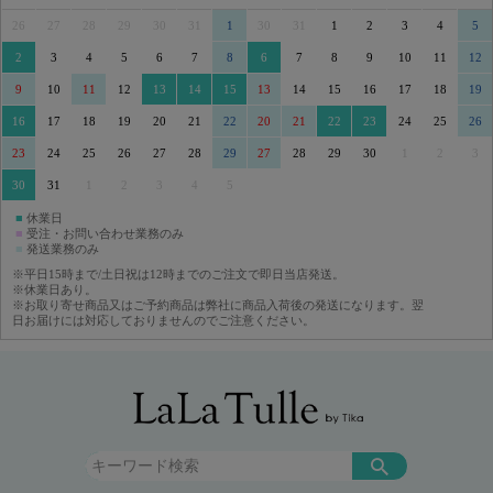
26
27
28
29
30
31
1
30
31
1
2
3
4
5
2
3
4
5
6
7
8
6
7
8
9
10
11
12
9
10
11
12
13
14
15
13
14
15
16
17
18
19
16
17
18
19
20
21
22
20
21
22
23
24
25
26
23
24
25
26
27
28
29
27
28
29
30
1
2
3
30
31
1
2
3
4
5
■
休業日
■
受注・お問い合わせ業務のみ
■
発送業務のみ
※平日15時まで/土日祝は12時までのご注文で即日当店発送。
※休業日あり。
※お取り寄せ商品又はご予約商品は弊社に商品入荷後の発送になります。翌
日お届けには対応しておりませんのでご注意ください。