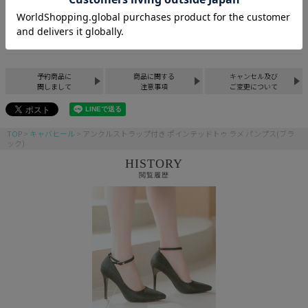
パンプス
10cmから13cm迄
ポインテッドトゥシューズ
お盆直前！Summer Luxe Week
黒のサンダル・パンプス
ストラップ付きシューズ
新作 キャバヒール
予約商品に
商品に関する
キャンセル及び
関しまして
注意事項
ご変更について
TOP
キャバヒール
アンクルストラップ付き ポインテッドトゥ ラメ パンプス(ブラ
ック)
HISTORY
閲覧履歴