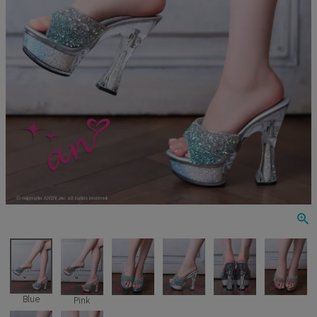
Veautt
ランジェリー
PURESS
コスプレ
Andy
水着
an
浴衣
GLAMOROUS
IRMA
JEAN MACLEAN
JENNNY
COMEX
Blue
Pink
Rechercher