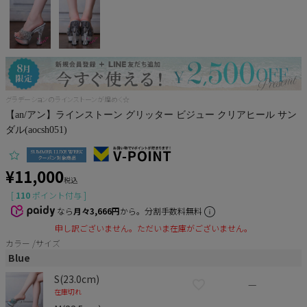
Pleaser
グラデーションのラインストーンが煌めく☆
【an/アン】ラインストーン グリッター ビジュー クリアヒール サン
ダル(aocsh051)
¥
11,000
税込
[
110
ポイント付与 ]
なら
月々3,666円
から。分割手数料無料
申し訳ございません。ただいま在庫がございません。
カラー
サイズ
Blue
S(23.0cm)
—
在庫切れ