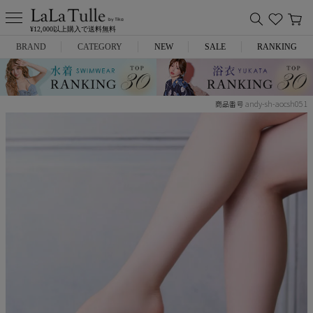
¥12,000以上購入で送料無料
BRAND
CATEGORY
NEW
SALE
RANKING
Anella
ミニドレス
andy-sh-aocsh051
商品番号
L.A.import
膝丈ドレス
ROBE de FLEURS
ロングドレス
Glossy
キャバヒール
DEA.
スーツ
ANIER.
アウター
ANGEL R
バッグ