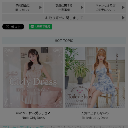
予約商品に
商品に関する
キャンセル及び
関しまして
注意事項
ご変更について
お取り寄せに関しまして
HOT TOPIC
ほのかに甘い愛らしさ💕
人気が止まらない♡
Nude Girly Dress
Toile de Jouy Dress
TOP
Andy アンディ
an アン
【an/アン】ラインストーン グリッター ビジュー クリ