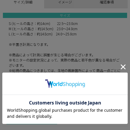
サイズ/詳細
イメージ
確認事項
サイズ
S (ヒールの高さ：約14cm) 22.5～23.0cm
M (ヒールの高さ：約14.5cm) 23.0～24.0cm
L (ヒールの高さ：約14.8cm) 24.0～25.0cm
※平置き計測になります。
※商品によって計測に誤差が生じる場合がございます。
※モニターの設定状況によって、実際の商品と若干色が異なる場合がご
ざいます。
※総柄の商品につきましては、生地の裁断箇所によって 商品一点ごとに
パターン(柄)が異なります。
クリアサンダル
サンダル
13cm以上
オープントゥシューズ
シルバーのサンダル・パンプス
青(ブルー)のドレス
お盆直前！Summer Luxe Week