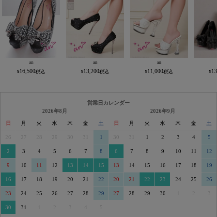
an
an
an
16,500
13,200
11,000
13
営業日カレンダー
2026年8月
2026年9月
日
月
火
水
木
金
土
日
月
火
水
木
金
土
26
27
28
29
30
31
1
30
31
1
2
3
4
5
2
3
4
5
6
7
8
6
7
8
9
10
11
12
9
10
11
12
13
14
15
13
14
15
16
17
18
19
16
17
18
19
20
21
22
20
21
22
23
24
25
26
23
24
25
26
27
28
29
27
28
29
30
1
2
3
30
31
1
2
3
4
5