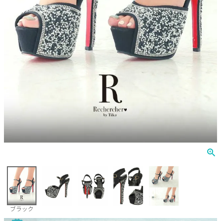
Veautt
ランジェリー
PURESS
コスプレ
Andy
水着
an
浴衣
GLAMOROUS
IRMA
JEAN MACLEAN
JENNNY
COMEX
ブラック
Rechercher