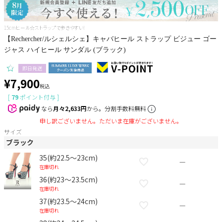
Pleaser
15cmヒール☆ストラップで歩きやすい!
【Rechercher/ルシェルシェ】キャバヒール ストラップ ビジュー ゴー
ジャス ハイヒール サンダル (ブラック)
即日発送
¥
7,900
税込
[
79
ポイント付与 ]
なら
月々2,633円
から。分割手数料無料
申し訳ございません。ただいま在庫がございません。
サイズ
ブラック
35(約22.5～23cm)
—
在庫切れ
36(約23～23.5cm)
—
在庫切れ
37(約23.5～24cm)
—
在庫切れ