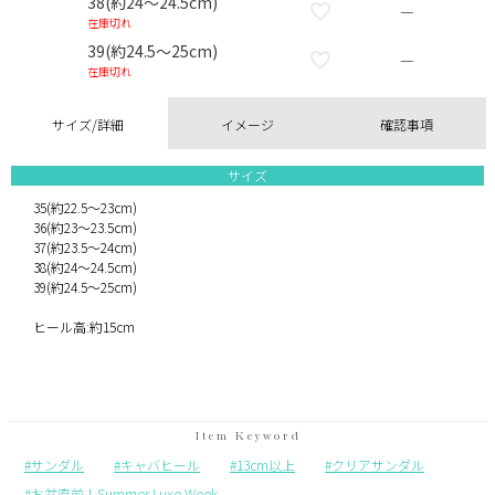
38(約24～24.5cm)
—
在庫切れ
39(約24.5～25cm)
—
在庫切れ
サイズ/詳細
イメージ
確認事項
サイズ
35(約22.5～23cm)
36(約23～23.5cm)
37(約23.5～24cm)
38(約24～24.5cm)
39(約24.5～25cm)
ヒール高:約15cm
サンダル
キャバヒール
13cm以上
クリアサンダル
お盆直前！Summer Luxe Week