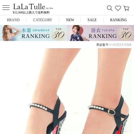
¥12,000以上購入で送料無料
BRAND
CATEGORY
NEW
SALE
RANKING
Anella
ミニドレス
rr-sh2023-03bk
商品番号
L.A.import
膝丈ドレス
ROBE de FLEURS
ロングドレス
Glossy
キャバヒール
DEA.
スーツ
ANIER.
アウター
ANGEL R
バッグ