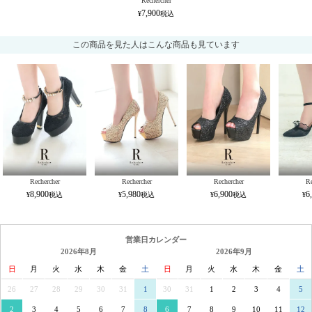
Rechercher
7,900
この商品を見た人はこんな商品も見ています
Rechercher
Rechercher
Rechercher
Re
8,900
5,980
6,900
6
営業日カレンダー
2026年8月
2026年9月
日
月
火
水
木
金
土
日
月
火
水
木
金
土
26
27
28
29
30
31
1
30
31
1
2
3
4
5
2
3
4
5
6
7
8
6
7
8
9
10
11
12