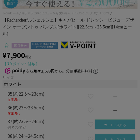
14cmヒール☆キラキラと輝くビジューが可愛いキャバドレスにピッタリなパンプス♪
Pleaser
【Rechercher/ルシェルシェ】キャバヒール ドレッシービジューデザ
イン オープントゥ パンプス[ホワイト][22.5cm～25.5cm][14cmヒー
ル]
即日発送
¥
7,900
税込
[
79
ポイント付与 ]
なら
月々2,633円
から。分割手数料無料
サイズ
ホワイト
35(約22.5～23cm)
—
在庫切れ
36(約23～23.5cm)
—
在庫切れ
37(約23.5～24cm)
カートに入れる
残りわずか
38(約24～24.5cm)
カートに入れる