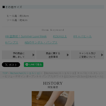
■その他サイズ
ヒール高：約14cm
ソール高：約4cm
お盆直前！Summer Luxe Week
13cm以上
キャバヒール
パンプス
白のサンダル・パンプス
予約商品に
商品に関する
キャンセル及び
関しまして
注意事項
ご変更について
TOP
Rechercher(ルシェルシェ)
【Rechercher/ルシェルシェ】キャバヒール ドレッシ
ービジューデザイン オープントゥ パンプス[ホワイト][22.5cm～25.5cm][14cmヒール]
HISTORY
閲覧履歴