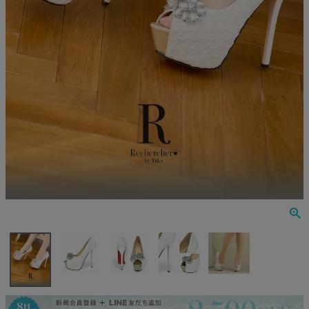
Veautt
ランジェリー
PURESS
コスプレ
Andy
水着
an
浴衣
GLAMOROUS
IRMA
JEAN MACLEAN
JENNNY
COMEX
Rechercher