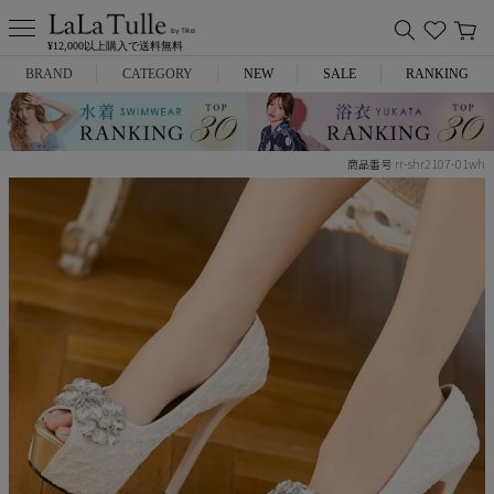
¥12,000以上購入で送料無料
BRAND
CATEGORY
NEW
SALE
RANKING
Anella
ミニドレス
rr-shr2107-01wh
商品番号
L.A.import
膝丈ドレス
ROBE de FLEURS
ロングドレス
Glossy
キャバヒール
DEA.
スーツ
ANIER.
アウター
ANGEL R
バッグ