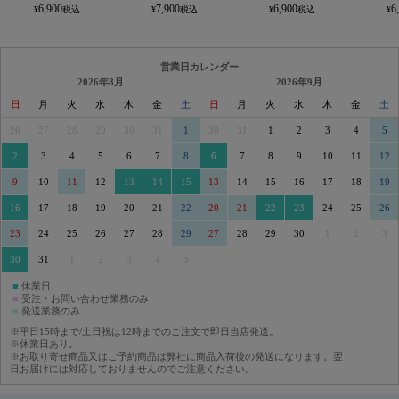
6,900
7,900
6,900
6
営業日カレンダー
2026年8月
2026年9月
日
月
火
水
木
金
土
日
月
火
水
木
金
土
26
27
28
29
30
31
1
30
31
1
2
3
4
5
2
3
4
5
6
7
8
6
7
8
9
10
11
12
9
10
11
12
13
14
15
13
14
15
16
17
18
19
16
17
18
19
20
21
22
20
21
22
23
24
25
26
23
24
25
26
27
28
29
27
28
29
30
1
2
3
30
31
1
2
3
4
5
■
休業日
■
受注・お問い合わせ業務のみ
■
発送業務のみ
※平日15時まで/土日祝は12時までのご注文で即日当店発送。
※休業日あり。
※お取り寄せ商品又はご予約商品は弊社に商品入荷後の発送になります。翌
日お届けには対応しておりませんのでご注意ください。