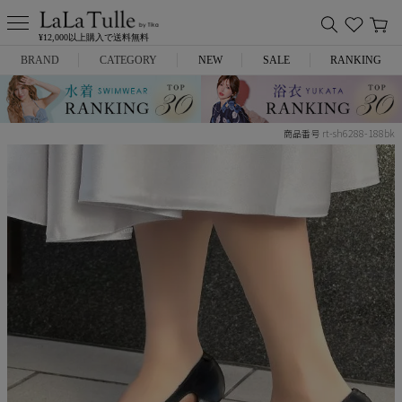
¥12,000以上購入で送料無料
BRAND
CATEGORY
NEW
SALE
RANKING
Anella
ミニドレス
rt-sh6288-188bk
商品番号
L.A.import
膝丈ドレス
ROBE de FLEURS
ロングドレス
Glossy
キャバヒール
DEA.
スーツ
ANIER.
アウター
ANGEL R
バッグ