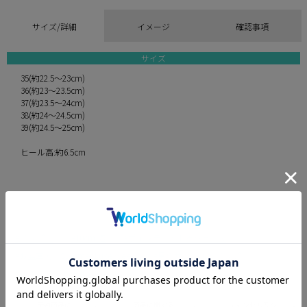
サイズ/詳細
イメージ
確認事項
サイズ
35(約22.5～23cm)
36(約23～23.5cm)
37(約23.5～24cm)
38(約24～24.5cm)
39(約24.5～25cm)
ヒール高:約6.5cm
パンプス
10cm 迄
ポインテッドトゥシューズ
お盆直前！Summer Luxe Week
黒のサンダル・パンプス
新作 キャバヒール
予約商品に
商品に関する
キャンセル及び