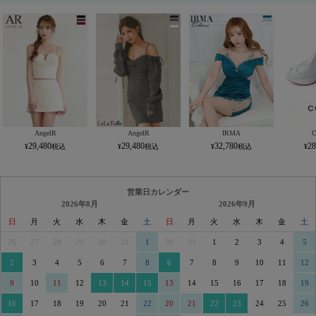
AngelR
AngelR
IRMA
29,480
29,480
32,780
28
営業日カレンダー
2026年8月
2026年9月
日
月
火
水
木
金
土
日
月
火
水
木
金
土
26
27
28
29
30
31
1
30
31
1
2
3
4
5
2
3
4
5
6
7
8
6
7
8
9
10
11
12
9
10
11
12
13
14
15
13
14
15
16
17
18
19
16
17
18
19
20
21
22
20
21
22
23
24
25
26