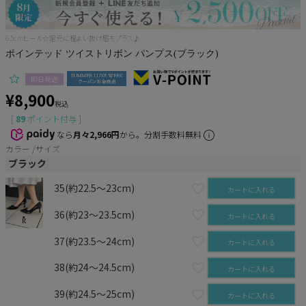
Pleaser
6.5cmヒール☆足元に程よい抜け感をプラス♪
ポインテッド ツイストリボン パンプス(ブラック)
即日発送
¥
8,900
税込
[
89
ポイント付与 ]
なら
月々2,966円
から。分割手数料無料
カラー
サイズ
ブラック
35(約22.5～23cm)
カートに入れる
36(約23～23.5cm)
カートに入れる
37(約23.5～24cm)
カートに入れる
38(約24～24.5cm)
カートに入れる
39(約24.5～25cm)
カートに入れる