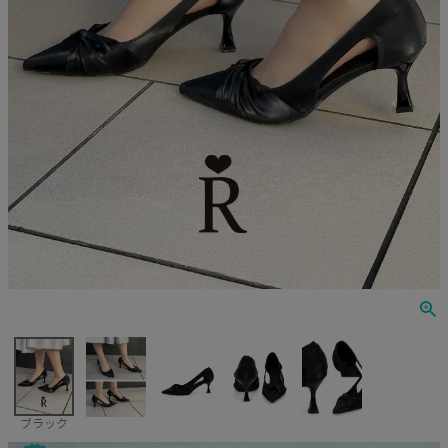
Veautt
ランジェリー
PURESS
コスプレ
Andy
水着
an
浴衣
GLAMOROUS
IRMA
JEAN MACLEAN
JENNNY
COMEX
ブラック
Rechercher