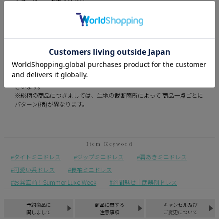
伸縮性 ややあり
裏地 あり
透け感 なし
※平置き計測になります。
※商品によって計測に誤差が生じる場合がございます。
※モニターの設定状況によって、実際の商品と若干色が異なる場合がご
ざいます。
※総柄の商品につきましては、生地の裁断箇所によって 商品一点ごとに
パターン(柄)が異なります。
タイトミニドレス
ジップミニドレス
肩あきミニドレス
可愛い系ドレス
長袖ミニドレス
お盆直前！Summer Luxe Week
谷間魅せ｜武器別ドレス
予約商品に
商品に関する
キャンセル及び
関しまして
注意事項
ご変更について