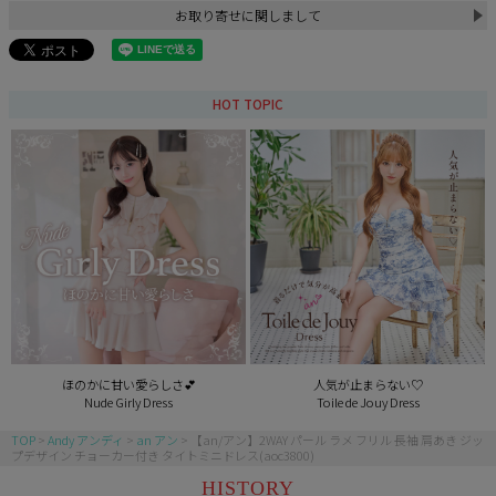
お取り寄せに関しまして
HOT TOPIC
ほのかに甘い愛らしさ💕
人気が止まらない♡
Nude Girly Dress
Toile de Jouy Dress
TOP
Andy アンディ
an アン
【an/アン】2WAY パール ラメ フリル 長袖 肩あき ジッ
プデザイン チョーカー付き タイトミニドレス(aoc3800)
HISTORY