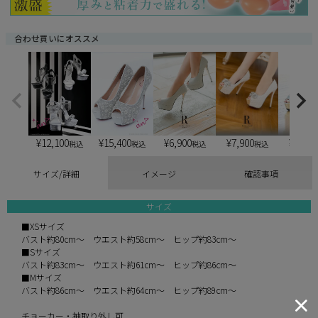
合わせ買いにオススメ
¥
12,100
¥
15,400
¥
6,900
¥
6,900
¥
7,900
税込
税込
税込
税込
サイズ/詳細
イメージ
確認事項
サイズ
■XSサイズ
バスト約80cm～ ウエスト約58cm～ ヒップ約83cm～
■Sサイズ
バスト約83cm～ ウエスト約61cm～ ヒップ約86cm～
■Mサイズ
バスト約86cm～ ウエスト約64cm～ ヒップ約89cm～
チョーカー・袖取り外し可