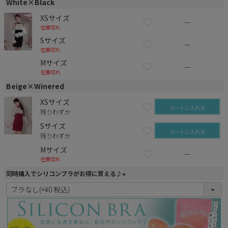
White×Black
XSサイズ
—
在庫切れ
Sサイズ
—
在庫切れ
Mサイズ
—
在庫切れ
Beige×Winered
XSサイズ
カートに入れる
残りわずか
Sサイズ
カートに入れる
残りわずか
Mサイズ
—
在庫切れ
同時購入でシリコンブラがお得に買える♪
(
必
須
)