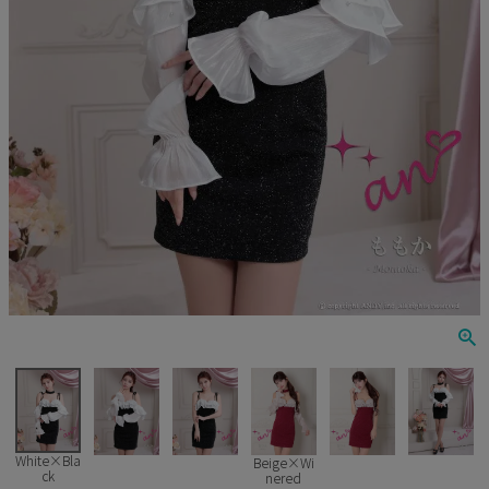
Veautt
ランジェリー
PURESS
コスプレ
Andy
水着
an
浴衣
GLAMOROUS
IRMA
JEAN MACLEAN
JENNNY
COMEX
White×Bla
Beige×Wi
ck
nered
Rechercher