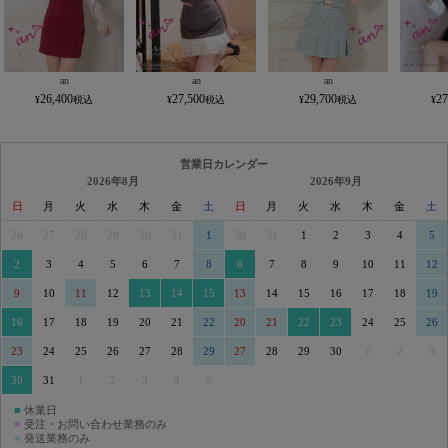
an
an
an
26,400
27,500
29,700
27
営業日カレンダー
2026年8月
2026年9月
日
月
火
水
木
金
土
日
月
火
水
木
金
土
26
27
28
29
30
31
1
30
31
1
2
3
4
5
2
3
4
5
6
7
8
6
7
8
9
10
11
12
9
10
11
12
13
14
15
13
14
15
16
17
18
19
16
17
18
19
20
21
22
20
21
22
23
24
25
26
23
24
25
26
27
28
29
27
28
29
30
1
2
3
30
31
1
2
3
4
5
■
休業日
■
受注・お問い合わせ業務のみ
■
発送業務のみ