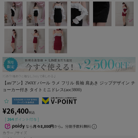
Pleaser
XSあり!袖ありと袖なし2wayで楽しめる♩
【an/アン】2WAY パール ラメ フリル 長袖 肩あき ジップデザイン チ
ョーカー付き タイトミニドレス(aoc3800)
¥
26,400
税込
[
264
ポイント付与 ]
なら
月々8,800円
から。分割手数料無料
カラー
サイズ