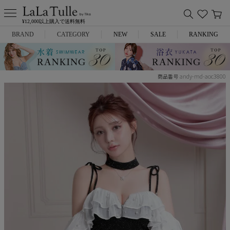
¥12,000以上購入で送料無料
BRAND
CATEGORY
NEW
SALE
RANKING
Anella
ミニドレス
andy-md-aoc3800
商品番号
L.A.import
膝丈ドレス
ROBE de FLEURS
ロングドレス
Glossy
キャバヒール
DEA.
スーツ
ANIER.
アウター
ANGEL R
バッグ