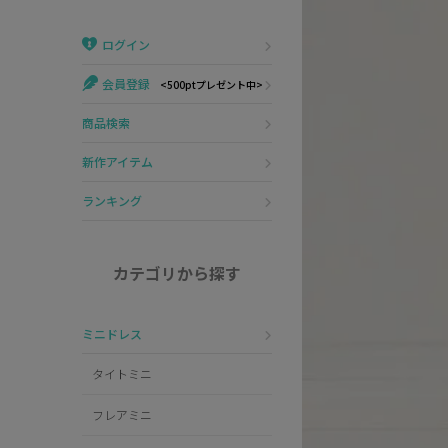
Veautt
ランジェリー
ログイン
PURESS
コスプレ
会員登録
<500ptプレゼント中>
Andy
水着
商品検索
an
浴衣
新作アイテム
GLAMOROUS
ランキング
IRMA
カテゴリから探す
JEAN MACLEAN
ミニドレス
JENNNY
タイトミニ
COMEX
フレアミニ
Rechercher