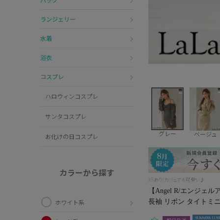
ランジェリー
水着
浴衣
コスプレ
ハロウィンコスプレ
サンタコスプレ
グレー
ベージュ
お化けの日コスプレ
カラーから探す
XSあり!カジュアル可愛い♪
【Angel R/エンジェ
長袖 リボン タイトミニドレ
ホワイト系