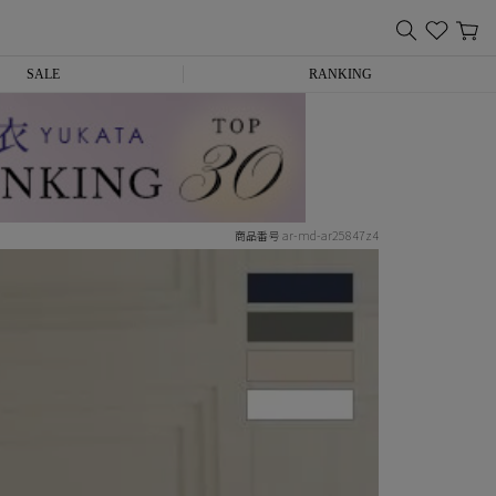
SALE
RANKING
ar-md-ar25847z4
商品番号