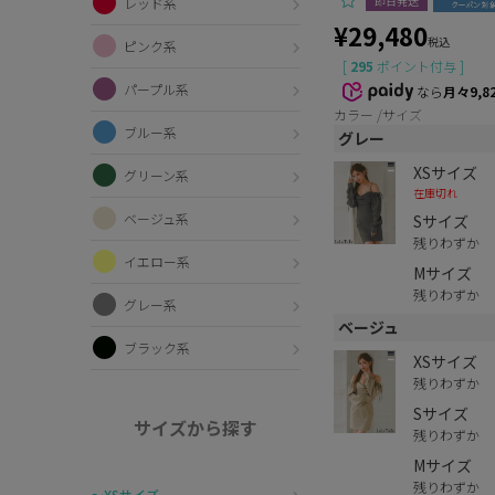
即日発送
レッド系
¥
29,480
税込
ピンク系
[
295
ポイント付与 ]
パープル系
なら
月々9,8
カラー
サイズ
ブルー系
グレー
XSサイズ
グリーン系
在庫切れ
ベージュ系
Sサイズ
残りわずか
イエロー系
Mサイズ
残りわずか
グレー系
ベージュ
ブラック系
XSサイズ
残りわずか
Sサイズ
サイズから探す
残りわずか
Mサイズ
残りわずか
〜XSサイズ