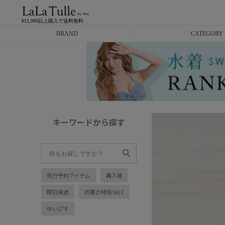
¥12,000以上購入で送料無料
BRAND
CATEGORY
Anella
ミニドレス
L.A.import
膝丈ドレス
ROBE de FLEURS
ロングドレス
キーワードから探す
Glossy
キャバヒール
DEA.
スーツ
先行予約アイテム
再入荷
ANIER.
アウター
即日発送
初夏の特別SALE
ANGEL R
バッグ
ゆいぴす