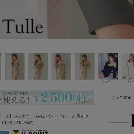
ネイビー
ホワ
サイズ/詳細
ルアール】ワンカラー 2way バストドレープ 肩あき
ス (AR25847)