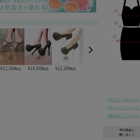
¥
12,100
¥
14,300
¥
12,100
¥
13,200
¥
7,900
税込
税込
税込
税込
税込
セクシー系ドレス
タイトミニドレス
肩あきミニドレス
予約商品に
関しまして