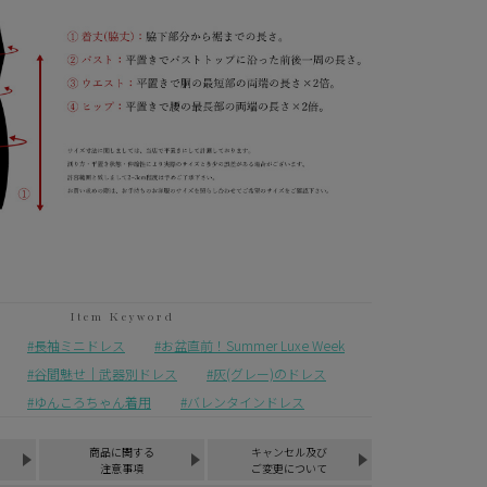
長袖ミニドレス
お盆直前！Summer Luxe Week
谷間魅せ｜武器別ドレス
灰(グレー)のドレス
ゆんころちゃん着用
バレンタインドレス
商品に関する
キャンセル及び
注意事項
ご変更について