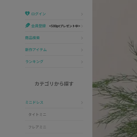
Veautt
ランジェリー
ログイン
PURESS
コスプレ
会員登録
<500ptプレゼント中>
Andy
水着
商品検索
an
浴衣
新作アイテム
GLAMOROUS
ランキング
IRMA
カテゴリから探す
JEAN MACLEAN
ミニドレス
JENNNY
タイトミニ
COMEX
フレアミニ
Rechercher