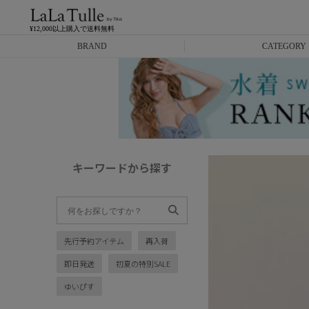
¥12,000以上購入で送料無料
BRAND
CATEGORY
Anella
ミニドレス
L.A.import
膝丈ドレス
ROBE de FLEURS
ロングドレス
キーワードから探す
Glossy
キャバヒール
DEA.
スーツ
先行予約アイテム
再入荷
ANIER.
アウター
即日発送
初夏の特別SALE
ANGEL R
バッグ
ゆいぴす