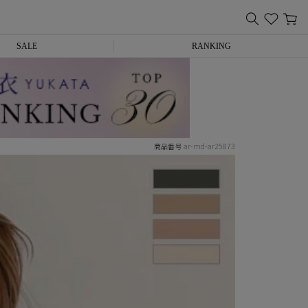
SALE
RANKING
ar-md-ar25873
商品番号