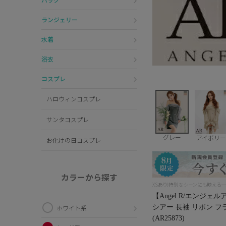
ランジェリー
水着
浴衣
コスプレ
ハロウィンコスプレ
サンタコスプレ
グレー
アイボリ
お化けの日コスプレ
カラーから探す
XSあり!特別なシーンにも映える
【Angel R/エンジェ
シアー 長袖 リボン 
ホワイト系
(AR25873)