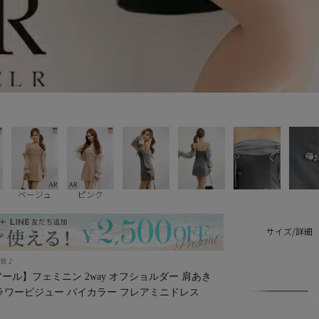
ー
ベージュ
ピンク
サイズ/詳細
一着♪
ルアール】フェミニン 2way オフショルダー 肩あき
フラワービジュー バイカラー フレアミニドレス