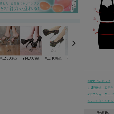
¥
12,100
¥
14,300
¥
12,100
¥
13,200
¥
7,900
税込
税込
税込
税込
税込
可愛い系ドレス
谷間魅せ｜武器別
オフショルダー 
バレンタインドレ
予約商品に