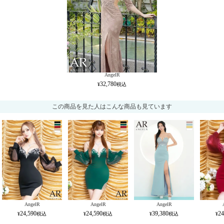
AngelR
32,780
この商品を見た人はこんな商品も見ています
AngelR
AngelR
AngelR
24,590
24,590
39,380
24