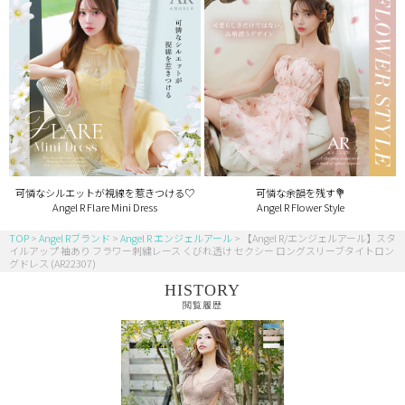
可憐なシルエットが視線を惹きつける♡
可憐な余韻を残す💐
Angel R Flare Mini Dress
Angel R Flower Style
TOP
Angel Rブランド
Angel R エンジェルアール
【Angel R/エンジェルアール】スタ
イルアップ 袖あり フラワー刺繍レース くびれ透け セクシー ロングスリーブタイトロン
グドレス (AR22307)
HISTORY
閲覧履歴