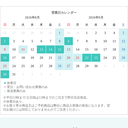
営業日カレンダー
2026年8月
2026年9月
日
月
火
水
木
金
土
日
月
火
水
木
金
土
26
27
28
29
30
31
1
30
31
1
2
3
4
5
2
3
4
5
6
7
8
6
7
8
9
10
11
12
9
10
11
12
13
14
15
13
14
15
16
17
18
19
16
17
18
19
20
21
22
20
21
22
23
24
25
26
23
24
25
26
27
28
29
27
28
29
30
1
2
3
30
31
1
2
3
4
5
■
休業日
■
受注・お問い合わせ業務のみ
■
発送業務のみ
※平日15時まで/土日祝は12時までのご注文で即日当店発送。
※休業日あり。
※お取り寄せ商品又はご予約商品は弊社に商品入荷後の発送になります。翌
日お届けには対応しておりませんのでご注意ください。