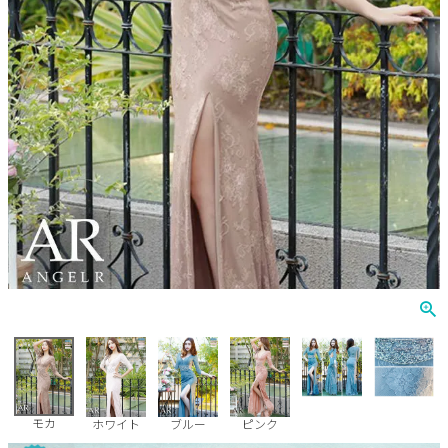
Veautt
ランジェリー
PURESS
コスプレ
Andy
水着
an
浴衣
GLAMOROUS
IRMA
JEAN MACLEAN
JENNNY
COMEX
モカ
ホワイト
ブルー
ピンク
Rechercher