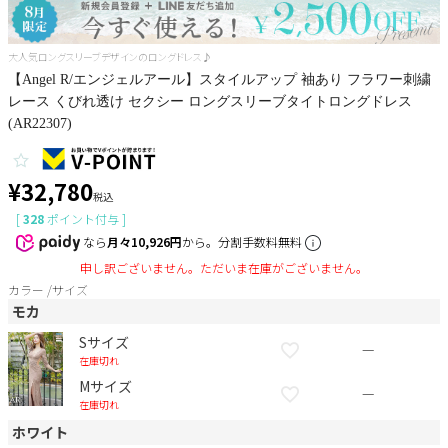
Pleaser
大人気ロングスリーブデザインのロングドレス♪
【Angel R/エンジェルアール】スタイルアップ 袖あり フラワー刺繍
レース くびれ透け セクシー ロングスリーブタイトロングドレス
(AR22307)
¥
32,780
税込
[
328
ポイント付与 ]
なら
月々10,926円
から。分割手数料無料
申し訳ございません。ただいま在庫がございません。
カラー
サイズ
モカ
Sサイズ
—
在庫切れ
Mサイズ
—
在庫切れ
ホワイト