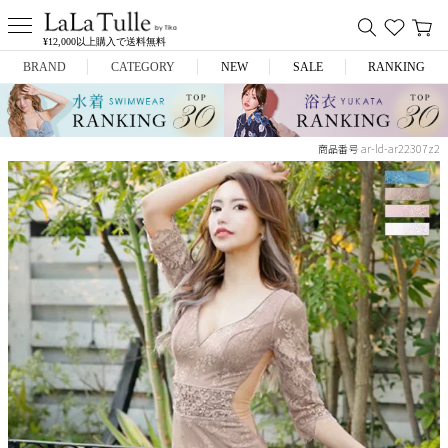
¥12,000以上購入で送料無料
BRAND
CATEGORY
NEW
SALE
RANKING
Anella
ミニドレス
ar-ld-ar22307z2
商品番号
L.A.import
膝丈ドレス
ROBE de FLEURS
ロングドレス
Glossy
キャバヒール
DEA.
スーツ
ANIER.
アウター
ANGEL R
バッグ