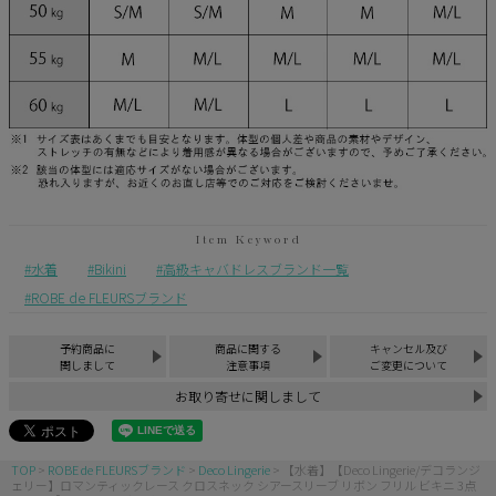
水着
Bikini
高級キャバドレスブランド一覧
ROBE de FLEURSブランド
予約商品に
商品に関する
キャンセル及び
関しまして
注意事項
ご変更について
お取り寄せに関しまして
TOP
ROBE de FLEURSブランド
Deco Lingerie
【水着】【Deco Lingerie/デコランジ
ェリー】ロマンティックレース クロスネック シアースリーブ リボン フリル ビキニ 3点