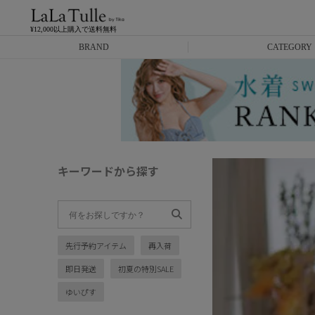
¥12,000以上購入で送料無料
BRAND
CATEGORY
Anella
ミニドレス
L.A.import
膝丈ドレス
ROBE de FLEURS
ロングドレス
キーワードから探す
Glossy
キャバヒール
DEA.
スーツ
先行予約アイテム
再入荷
ANIER.
アウター
即日発送
初夏の特別SALE
ANGEL R
バッグ
ゆいぴす