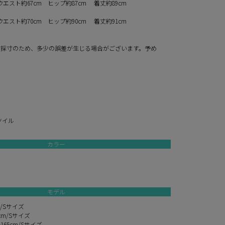
ウエスト約67cm ヒップ約87cm 着丈約89cm
ウエスト約70cm ヒップ約90cm 着丈約91cm
寸採寸のため、多少の誤差が生じる場合がございます。予め
。
ツイル
カラー
モデル
m/Sサイズ
cm/Sサイズ
65cm/Sサイズ