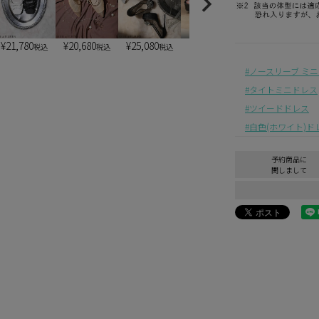
¥
21,780
¥
20,680
¥
25,080
¥
6,900
¥
6,900
税込
税込
税込
税込
税込
ノースリーブ ミ
タイトミニドレス
ツイードドレス
白色(ホワイト)ド
予約商品に
関しまして