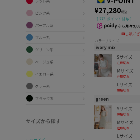
レッド系
¥
27,280
税込
ピンク系
[
273
ポイント付与 ]
パープル系
なら
月々9,0
申し訳ござ
ブルー系
カラー
サイズ
ivory mix
グリーン系
Sサイズ
ベージュ系
在庫切れ
Mサイズ
イエロー系
在庫切れ
Lサイズ
グレー系
在庫切れ
green
ブラック系
Sサイズ
在庫切れ
サイズから探す
Mサイズ
在庫切れ
Lサイズ
〜XSサイズ