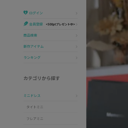
Veautt
ランジェリー
ログイン
PURESS
コスプレ
会員登録
<500ptプレゼント中>
Andy
水着
商品検索
an
浴衣
新作アイテム
GLAMOROUS
ランキング
IRMA
カテゴリから探す
JEAN MACLEAN
ミニドレス
JENNNY
タイトミニ
COMEX
フレアミニ
Rechercher