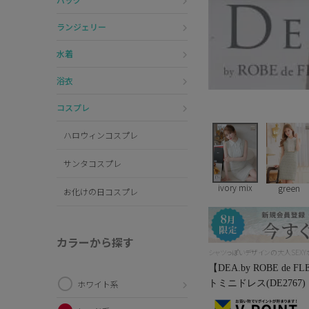
ランジェリー
水着
浴衣
コスプレ
ハロウィンコスプレ
サンタコスプレ
ivory mix
green
お化けの日コスプレ
カラーから探す
シャツっぽいデザインの大人SEX
【DEA.by ROBE d
トミニドレス(DE2767)
ホワイト系