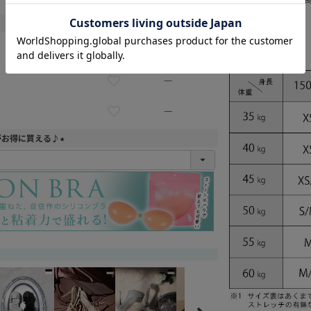
—
—
—
がお得に買える♪
(
必
須
)