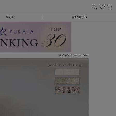
SALE
RANKING
de-md-de2767
商品番号