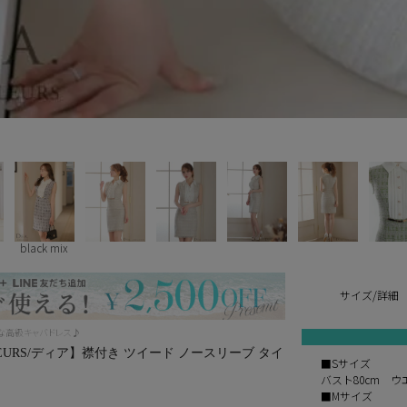
black mix
サイズ/詳細
Yな高級キャバドレス♪
e FLEURS/ディア】襟付き ツイード ノースリーブ タイ
■Sサイズ
バスト80cm ウ
■Mサイズ