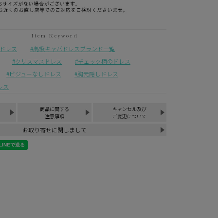
¥
7,900
税込
ニドレス
高級キャバドレスブランド一覧
クリスマスドレス
チェック柄のドレス
ビジューなしドレス
胸元隠しドレス
レス
商品に関する
キャンセル及び
注意事項
ご変更について
お取り寄せに関しまして