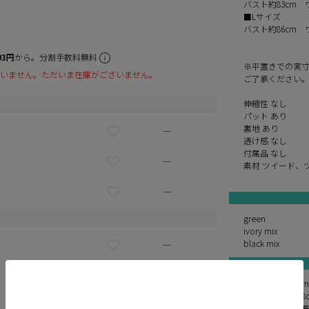
バスト約83cm 
■Lサイズ
バスト約86cm 
93円
から。分割手数料無料
※平置きでの実
いません。ただいま在庫がございません。
ご了承ください
伸縮性 なし
パット あり
裏地 あり
—
透け感 なし
付属品 なし
—
素材 ツイード、
—
green
ivory mix
black mix
—
—
ゆめ 身長160c
かんな 身長158
—
ゆりおちゃん身長1