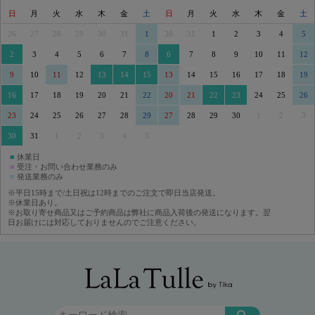
日
月
火
水
木
金
土
日
月
火
水
木
金
土
26
27
28
29
30
31
1
30
31
1
2
3
4
5
2
3
4
5
6
7
8
6
7
8
9
10
11
12
9
10
11
12
13
14
15
13
14
15
16
17
18
19
16
17
18
19
20
21
22
20
21
22
23
24
25
26
23
24
25
26
27
28
29
27
28
29
30
1
2
3
30
31
1
2
3
4
5
■
休業日
■
受注・お問い合わせ業務のみ
■
発送業務のみ
※平日15時まで/土日祝は12時までのご注文で即日当店発送。
※休業日あり。
※お取り寄せ商品又はご予約商品は弊社に商品入荷後の発送になります。翌
日お届けには対応しておりませんのでご注意ください。