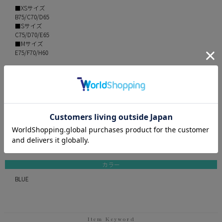
■XSサイズ
B75/C70/D65
■Sサイズ
C75/D70/E65
■Mサイズ
E75/F70/H60
※アンダー部分、肩紐はストレッチ素材ですので５〜１０cm程調節が
効きます
伸縮性 パット部分以外全てあり
パット カップ下部分は約2cmの厚み
透け感 カップ部分なし/スカート部分なし
付属品 ブラジャー、ウエストフリル、Tバックショーツ
素材 デニム素材、ラメデニム生地、ラメチュール
カラー
BLUE