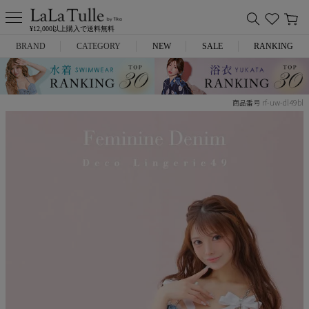
¥12,000以上購入で送料無料
BRAND
CATEGORY
NEW
SALE
RANKING
Anella
ミニドレス
rf-uw-dl49bl
商品番号
L.A.import
膝丈ドレス
ROBE de FLEURS
ロングドレス
Glossy
キャバヒール
DEA.
スーツ
ANIER.
アウター
ANGEL R
バッグ