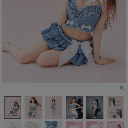
Veautt
ランジェリー
PURESS
コスプレ
Andy
水着
an
浴衣
GLAMOROUS
IRMA
JEAN MACLEAN
JENNNY
COMEX
Rechercher