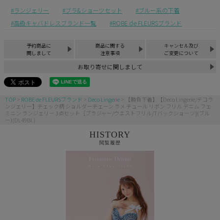
ランジェリー
ブラ&ショーツセット
ブルー系の下着
高級キャバドレスブランド一覧
ROBE de FLEURSブランド
予約商品に
商品に関する
キャンセル及び
関しまして
注意事項
ご変更について
お取り寄せに関しまして
TOP
ROBE de FLEURSブランド
Deco Lingerie
【勝負下着】【Deco Lingerie/デコラ
ンジェリー】チェック柄 ショルダーチェーン ラメ チュール リボン フリル デニム フェ
ミニン ランジェリー 3点セット［ブラジャー/ウエストフリル/Tバックショーツ](ブル
ー)(DL49BL)
HISTORY
閲覧履歴