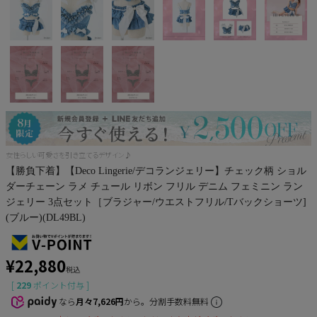
Pleaser
女性らしい可愛さを引き立てるデザイン♪
【勝負下着】【Deco Lingerie/デコランジェリー】チェック柄 ショル
ダーチェーン ラメ チュール リボン フリル デニム フェミニン ラン
ジェリー 3点セット［ブラジャー/ウエストフリル/Tバックショーツ]
(ブルー)(DL49BL)
¥
22,880
税込
[
229
ポイント付与 ]
なら
月々7,626円
から。分割手数料無料