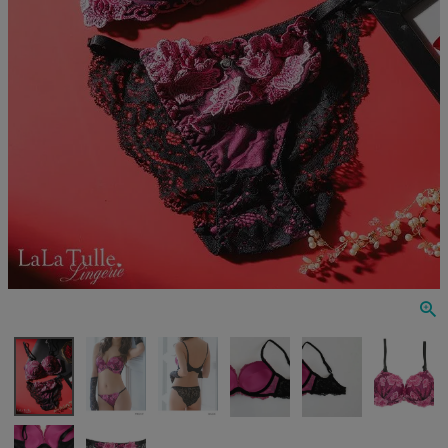
Veautt
ランジェリー
PURESS
コスプレ
Andy
水着
an
浴衣
GLAMOROUS
IRMA
JEAN MACLEAN
JENNNY
COMEX
Rechercher