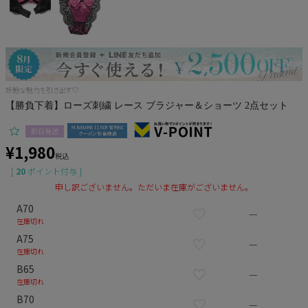
Pleaser
妖艶な魅力を引き出す♡
【勝負下着】ローズ刺繍 レース ブラジャー＆ショーツ 2点セット
即日発送
¥
1,980
税込
[
20
ポイント付与 ]
申し訳ございません。ただいま在庫がございません。
A70
—
在庫切れ
A75
—
在庫切れ
B65
—
在庫切れ
B70
—