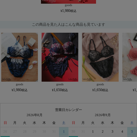
goods
1,980
この商品を見た人はこんな商品も見ています
goods
goods
goods
1,980
1,650
1,650
1
営業日カレンダー
2026年8月
2026年9月
日
月
火
水
木
金
土
日
月
火
水
木
金
土
26
27
28
29
30
31
1
30
31
1
2
3
4
5