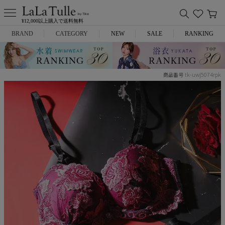
¥12,000以上購入で送料無料
BRAND
CATEGORY
NEW
SALE
RANKING
Anella
ミニドレス
tk-uwj5074rpk
商品番号
L.A.import
膝丈ドレス
ROBE de FLEURS
ロングドレス
Glossy
キャバヒール
DEA.
スーツ
ANIER.
アウター
ANGEL R
バッグ