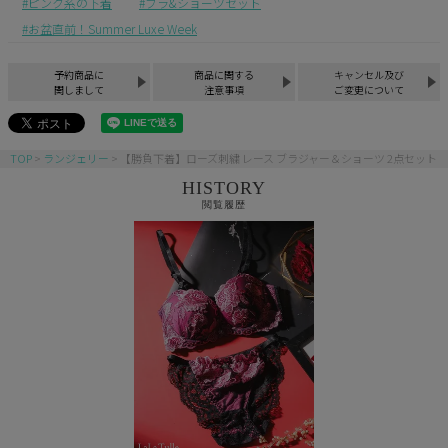
ピンク系の下着
ブラ&ショーツセット
お盆直前！Summer Luxe Week
予約商品に
商品に関する
キャンセル及び
関しまして
注意事項
ご変更について
TOP
ランジェリー
【勝負下着】ローズ刺繍 レース ブラジャー＆ショーツ 2点セット
HISTORY
閲覧履歴