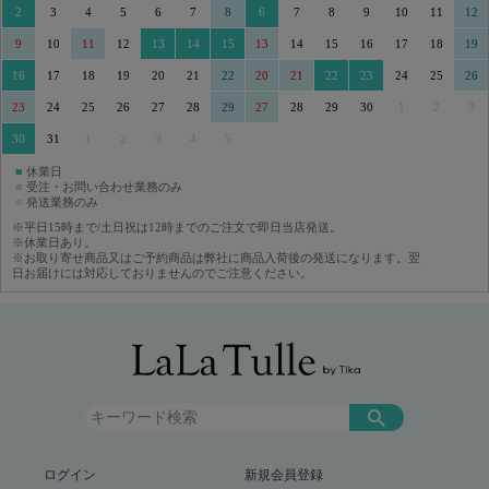
2
3
4
5
6
7
8
6
7
8
9
10
11
12
9
10
11
12
13
14
15
13
14
15
16
17
18
19
16
17
18
19
20
21
22
20
21
22
23
24
25
26
23
24
25
26
27
28
29
27
28
29
30
1
2
3
30
31
1
2
3
4
5
■
休業日
■
受注・お問い合わせ業務のみ
■
発送業務のみ
※平日15時まで/土日祝は12時までのご注文で即日当店発送。
※休業日あり。
※お取り寄せ商品又はご予約商品は弊社に商品入荷後の発送になります。翌
日お届けには対応しておりませんのでご注意ください。
ログイン
新規会員登録