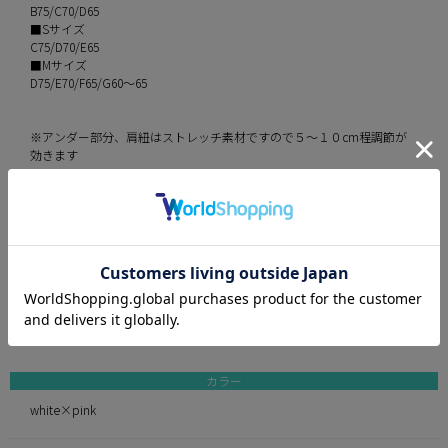
B75/C70/D65
■Sサイズ
C75/D70/E65
■Mサイズ
D75/E70/F65/G60～65
※アンダー部分、肩紐はストレッチ素材ですので５〜１０cm程調節が
効きます
伸縮性 パット部分以外全てあり
パット カップ下部分は約２cmの厚み
透け感 カップ部分なし/スカート部分あり
付属品 ブラジャー/Tバックショーツ/ウエストフリル/チョーカー(金属)
素材 スパンコール付きレース・フェザー（お花部分）・ラメ入りチュー
ル
備考 ウエストフリルは後ろで結ぶタイプですのでフリーサイズとなって
おります。
カラー
white×pink