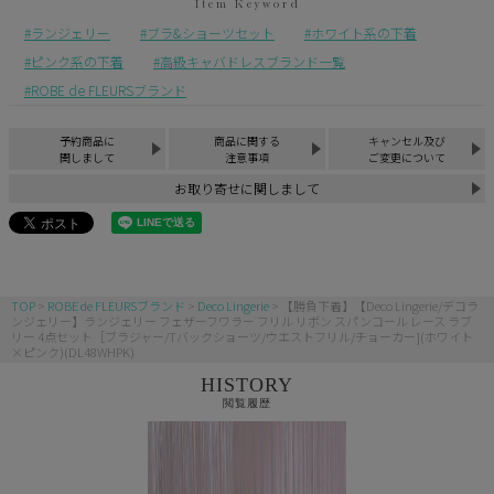
ランジェリー
ブラ&ショーツセット
ホワイト系の下着
ピンク系の下着
高級キャバドレスブランド一覧
ROBE de FLEURSブランド
予約商品に
商品に関する
キャンセル及び
関しまして
注意事項
ご変更について
お取り寄せに関しまして
TOP
ROBE de FLEURSブランド
Deco Lingerie
【勝負下着】【Deco Lingerie/デコラ
ンジェリー】ランジェリー フェザーフワラー フリル リボン スパンコール レース ラブ
リー 4点セット［ブラジャー/Tバックショーツ/ウエストフリル/チョーカー](ホワイト
×ピンク)(DL48WHPK)
HISTORY
閲覧履歴