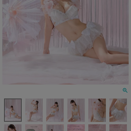
Veautt
ランジェリー
PURESS
コスプレ
Andy
水着
an
浴衣
GLAMOROUS
IRMA
JEAN MACLEAN
JENNNY
COMEX
Rechercher