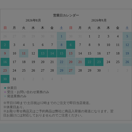
営業日カレンダー
2026年8月
2026年9月
日
月
火
水
木
金
土
日
月
火
水
木
金
土
26
27
28
29
30
31
1
30
31
1
2
3
4
5
2
3
4
5
6
7
8
6
7
8
9
10
11
12
9
10
11
12
13
14
15
13
14
15
16
17
18
19
16
17
18
19
20
21
22
20
21
22
23
24
25
26
23
24
25
26
27
28
29
27
28
29
30
1
2
3
30
31
1
2
3
4
5
■
休業日
■
受注・お問い合わせ業務のみ
■
発送業務のみ
※平日15時まで/土日祝は12時までのご注文で即日当店発送。
※休業日あり。
※お取り寄せ商品又はご予約商品は弊社に商品入荷後の発送になります。翌
日お届けには対応しておりませんのでご注意ください。