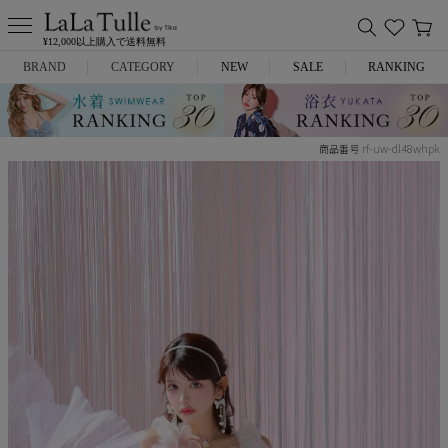
¥12,000以上購入で送料無料
BRAND
CATEGORY
NEW
SALE
RANKING
Anella
ミニドレス
rf-uw-dl48whpk
商品番号
L.A.import
膝丈ドレス
ROBE de FLEURS
ロングドレス
Glossy
キャバヒール
DEA.
スーツ
ANIER.
アウター
ANGEL R
バッグ