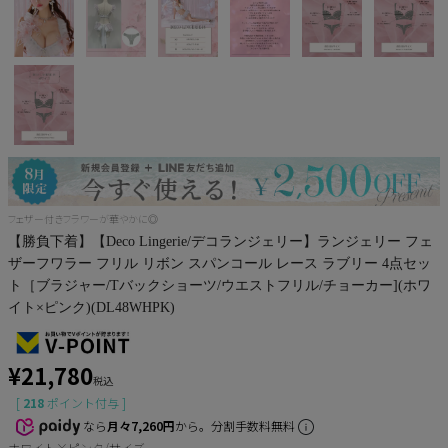
Pleaser
フェザー付きフラワーが華やかに◎
【勝負下着】【Deco Lingerie/デコランジェリー】ランジェリー フェ
ザーフワラー フリル リボン スパンコール レース ラブリー 4点セッ
ト［ブラジャー/Tバックショーツ/ウエストフリル/チョーカー](ホワ
イト×ピンク)(DL48WHPK)
¥
21,780
税込
[
218
ポイント付与 ]
なら
月々7,260円
から。分割手数料無料
ホワイト×ピンク/サイズ