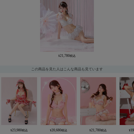
21,780
この商品を見た人はこんな商品も見ています
23,980
20,680
21,780
19