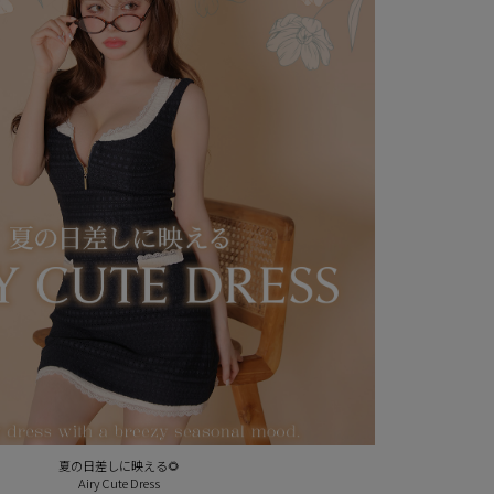
夏の日差しに映える🌻
Airy Cute Dress