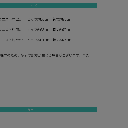
サイズ
ウエスト約62cm ヒップ約85cm 着丈約73cm
ウエスト約65cm ヒップ約88cm 着丈約75cm
ウエスト約68cm ヒップ約91cm 着丈約77cm
寸採寸のため、多少の誤差が生じる場合がございます。予め
。
カラー