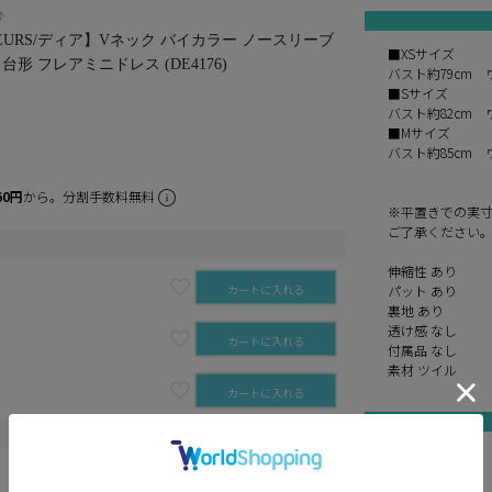
♪
e FLEURS/ディア】Vネック バイカラー ノースリーブ
■XSサイズ
形 フレアミニドレス (DE4176)
バスト約79cm 
■Sサイズ
バスト約82cm 
■Mサイズ
バスト約85cm 
60円
から。分割手数料無料
※平置きでの実
ご了承ください
伸縮性 あり
カートに入れる
パット あり
裏地 あり
透け感 なし
カートに入れる
付属品 なし
素材 ツイル
カートに入れる
ivory gray
gray
カートに入れる