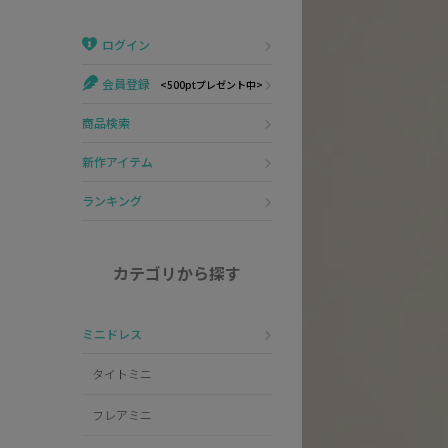
Veautt
ランジェリー
ログイン
PURESS
コスプレ
会員登録
<500ptプレゼント中>
Andy
水着
商品検索
an
浴衣
新作アイテム
GLAMOROUS
ランキング
IRMA
カテゴリから探す
JEAN MACLEAN
ミニドレス
JENNNY
タイトミニ
COMEX
フレアミニ
Rechercher