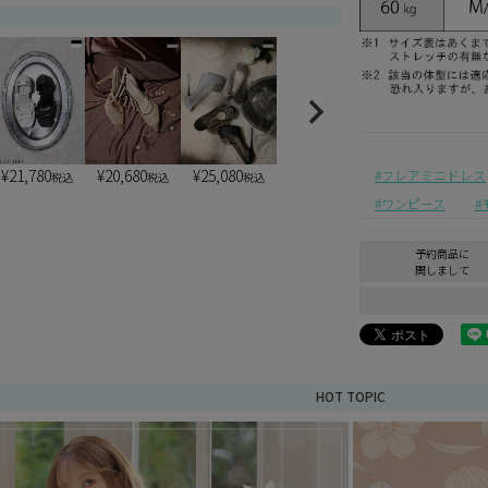
¥
21,780
¥
20,680
¥
25,080
フレアミニドレス
税込
税込
税込
ワンピース
予約商品に
関しまして
HOT TOPIC