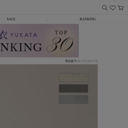
SALE
RANKING
de-md-de4176
商品番号