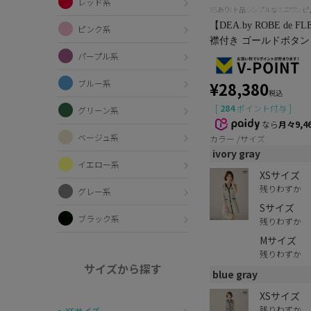
レッド系
XSあり!上品シンプルなミニワンピ
【DEA.by ROBE d
ピンク系
襟付き ゴールドボタン 台
パープル系
ブルー系
¥
28,380
税込
[
284
ポイント付与 ]
グリーン系
なら
月々9,4
ベージュ系
カラー
サイズ
ivory gray
イエロー系
XSサイズ
残りわずか
グレー系
Sサイズ
ブラック系
残りわずか
Mサイズ
残りわずか
サイズから探す
blue gray
XSサイズ
残りわずか
〜XSサイズ