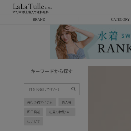
¥12,000以上購入で送料無料
BRAND
CATEGORY
Anella
ミニドレス
L.A.import
膝丈ドレス
ROBE de FLEURS
ロングドレス
キーワードから探す
Glossy
キャバヒール
DEA.
スーツ
先行予約アイテム
再入荷
ANIER.
アウター
即日発送
初夏の特別SALE
ANGEL R
バッグ
ゆいぴす