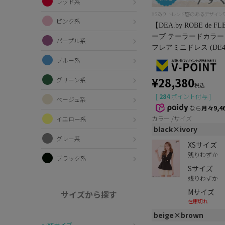
レッド系
XSあり!トレンド感のあるデザイン
ピンク系
【DEA.by ROBE d
ーブ テーラードカラー
パープル系
フレアミニドレス (DE41
ブルー系
¥
28,380
グリーン系
税込
[
284
ポイント付与 ]
ベージュ系
なら
月々9,4
カラー
サイズ
イエロー系
black×ivory
グレー系
XSサイズ
残りわずか
ブラック系
Sサイズ
残りわずか
Mサイズ
サイズから探す
在庫切れ
beige×brown
〜XSサイズ