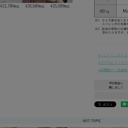
¥
21,780
¥
20,680
¥
25,080
税込
税込
税込
フレアミニドレス
ペプラム ミニド
谷間魅せ｜武器別
予約商品に
関しまして
HOT TOPIC