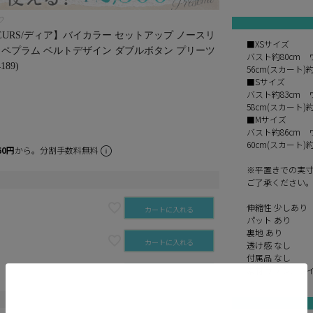
♡
e FLEURS/ディア】バイカラー セットアップ ノースリ
■XSサイズ
 ペプラム ベルトデザイン ダブルボタン プリーツ
バスト約80cm 
89)
56cm(スカート)約
■Sサイズ
バスト約83cm 
58cm(スカート)約
■Mサイズ
バスト約86cm 
60cm(スカート)約
60円
から。分割手数料無料
※平置きでの実
ご了承ください
伸縮性 少しあり
カートに入れる
パット あり
裏地 あり
カートに入れる
透け感 なし
付属品 なし
素材 サテン、ツ
再入荷お知らせ