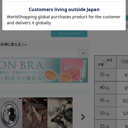
beige×brown
カートに入れる
black×ivory
カートに入れる
ゆめ 身長160cm
カートに入れる
がお得に買える♪
(
必
須
)