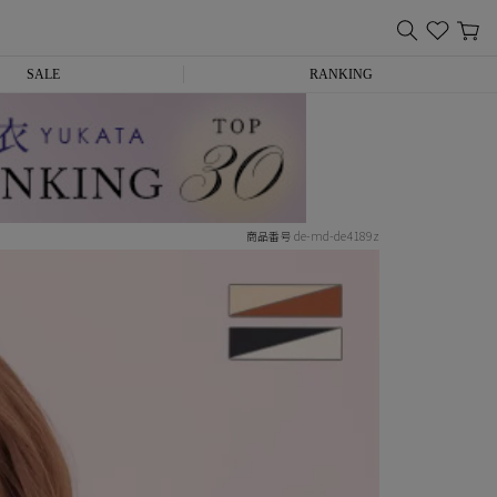
SALE
RANKING
de-md-de4189z
商品番号