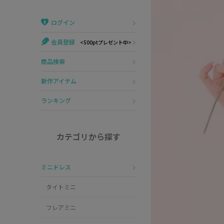
Veautt
ランジェリー
ログイン
PURESS
コスプレ
会員登録
<500ptプレゼント中>
Andy
水着
商品検索
an
浴衣
新作アイテム
GLAMOROUS
ランキング
IRMA
カテゴリから探す
JEAN MACLEAN
ミニドレス
JENNNY
タイトミニ
COMEX
フレアミニ
Rechercher