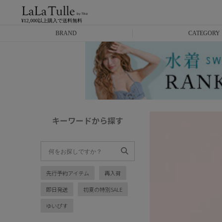
¥12,000以上購入で送料無料
BRAND
CATEGORY
Anella
ミニドレス
L.A.import
膝丈ドレス
ROBE de FLEURS
ロングドレス
キーワードから探す
Glossy
キャバヒール
DEA.
スーツ
先行予約アイテム
再入荷
ANIER.
アウター
即日発送
初夏の特別SALE
ANGEL R
バッグ
ゆいぴす