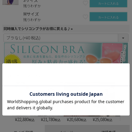
Sサイズ
カートに入れる
残りわずか
Mサイズ
カートに入れる
残りわずか
同時購入でシリコンブラがお得に買える♪
(
必
須
)
合わせ買いにオススメ
¥
22,880
¥
21,780
¥
20,680
¥
25,080
¥
6,900
税込
税込
税込
税込