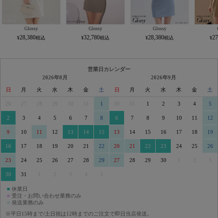
Glossy
Glossy
Glossy
28,380
32,780
28,380
27
営業日カレンダー
2026年8月
2026年9月
日
月
火
水
木
金
土
日
月
火
水
木
金
土
26
27
28
29
30
31
1
30
31
1
2
3
4
5
2
3
4
5
6
7
8
6
7
8
9
10
11
12
9
10
11
12
13
14
15
13
14
15
16
17
18
19
16
17
18
19
20
21
22
20
21
22
23
24
25
26
23
24
25
26
27
28
29
27
28
29
30
1
2
3
30
31
1
2
3
4
5
■
休業日
■
受注・お問い合わせ業務のみ
■
発送業務のみ
※平日15時まで/土日祝は12時までのご注文で即日当店発送。