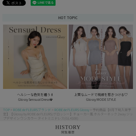
HOT TOPIC
ヘルシーな色気を纏う💄
上質なムードで視線を惹きつける♡
Glossy Sensual Dress💎
Glossy MODE STYLE
TOP
ROBE de FLEURSブランド
ROBE de FLEURS Glossy
予約商品【8月下旬入荷予
定】【Glossy by ROBE de FLEURS/グロッシー】チョーカー風 ホルターネック 2way ジッ
プデザイン ワンカラー タイトミニドレス(GL4108)
HISTORY
閲覧履歴