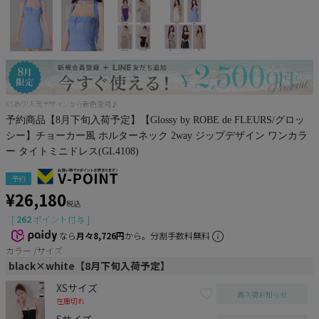
XSあり!人気デザインから新色登場♪
予約商品【8月下旬入荷予定】【Glossy by ROBE de FLEURS/グロッ
シー】チョーカー風 ホルターネック 2way ジップデザイン ワンカラ
ー タイトミニドレス(GL4108)
予約
¥
26,180
税込
[
262
ポイント付与 ]
なら
月々8,726円
から。分割手数料無料
カラー
サイズ
black×white【8月下旬入荷予定】
XSサイズ
再入荷お知らせ
在庫切れ