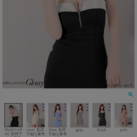
Veautt
ランジェリー
PURESS
コスプレ
Andy
水着
an
浴衣
GLAMOROUS
IRMA
JEAN MACLEAN
JENNNY
COMEX
black×wh
ivory【8月
blue【8月
gray
black
pink
ite【8月下
下旬入荷予
下旬入荷予
Rechercher