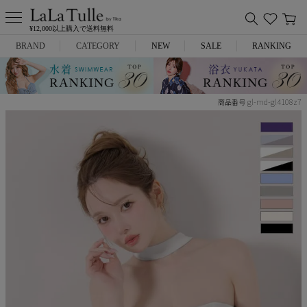
¥12,000以上購入で送料無料
BRAND
CATEGORY
NEW
SALE
RANKING
Anella
ミニドレス
gl-md-gl4108z7
商品番号
L.A.import
膝丈ドレス
ROBE de FLEURS
ロングドレス
Glossy
キャバヒール
DEA.
スーツ
ANIER.
アウター
ANGEL R
バッグ