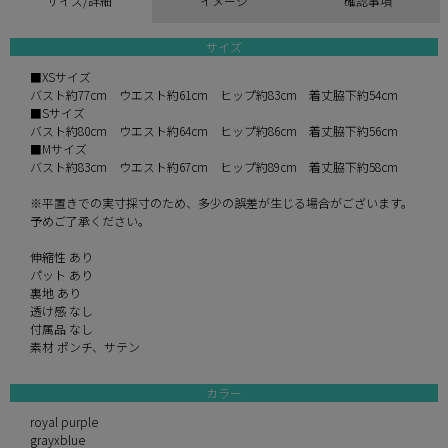
サイズ/詳細
イメージ
確認事項
サイズ
■XSサイズ
バスト約77cm ウエスト約61cm ヒップ約83cm 着丈脇下約54cm
■Sサイズ
バスト約80cm ウエスト約64cm ヒップ約86cm 着丈脇下約56cm
■Mサイズ
バスト約83cm ウエスト約67cm ヒップ約89cm 着丈脇下約58cm
※平置きでの実寸採寸のため、多少の誤差が生じる場合がございます。
予めご了承ください。
伸縮性 あり
パット あり
裏地 あり
透け感 なし
付属品 なし
素材 ポンチ、サテン
カラー
royal purple
grayxblue