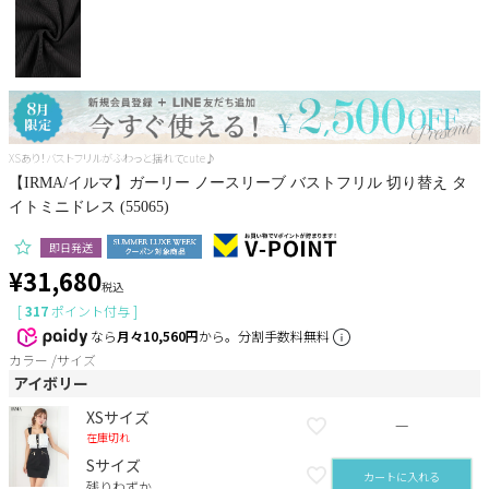
Pleaser
XSあり！バストフリルがふわっと揺れてcute♪
【IRMA/イルマ】ガーリー ノースリーブ バストフリル 切り替え タ
イトミニドレス (55065)
即日発送
¥
31,680
税込
[
317
ポイント付与 ]
なら
月々10,560円
から。分割手数料無料
カラー
サイズ
アイボリー
XSサイズ
—
在庫切れ
Sサイズ
カートに入れる
残りわずか