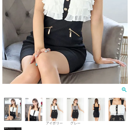
Veautt
ランジェリー
PURESS
コスプレ
Andy
水着
an
浴衣
GLAMOROUS
IRMA
JEAN MACLEAN
JENNNY
COMEX
アイボリー
グレー
Rechercher