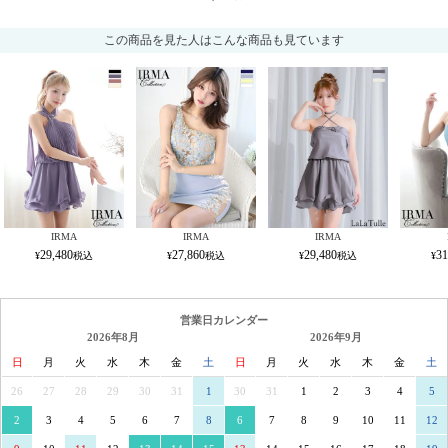
この商品を見た人はこんな商品も見ています
IRMA
IRMA
IRMA
29,480
27,860
29,480
31
営業日カレンダー
2026年8月
2026年9月
日
月
火
水
木
金
土
日
月
火
水
木
金
土
26
27
28
29
30
31
1
30
31
1
2
3
4
5
2
3
4
5
6
7
8
6
7
8
9
10
11
12