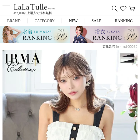
¥12,000以上購入で送料無料
BRAND
CATEGORY
NEW
SALE
RANKING
Anella
ミニドレス
im-md-55065
商品番号
L.A.import
膝丈ドレス
ROBE de FLEURS
ロングドレス
Glossy
キャバヒール
DEA.
スーツ
ANIER.
アウター
ANGEL R
バッグ