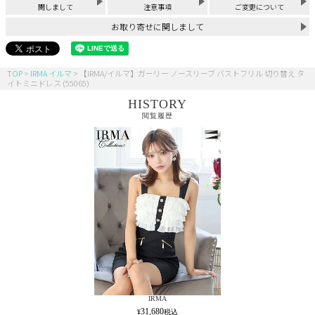
関しまして
注意事項
ご変更について
お取り寄せに関しまして
TOP
IRMA イルマ
【IRMA/イルマ】ガーリー ノースリーブ バストフリル 切り替え タ
イトミニドレス (55065)
HISTORY
閲覧履歴
IRMA
31,680