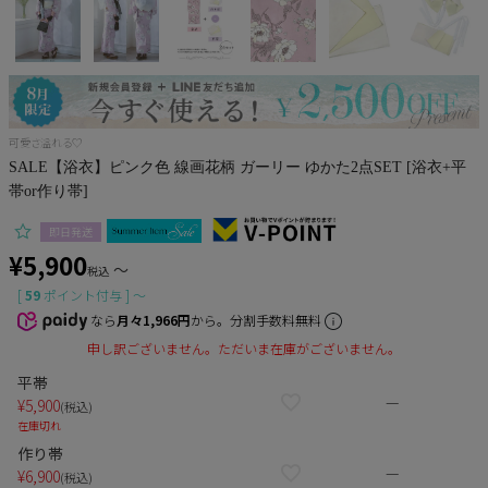
Pleaser
可愛さ溢れる♡
SALE【浴衣】ピンク色 線画花柄 ガーリー ゆかた2点SET [浴衣+平
帯or作り帯]
即日発送
¥
5,900
〜
税込
[
59
ポイント付与 ]
〜
なら
月々1,966円
から。分割手数料無料
申し訳ございません。ただいま在庫がございません。
平帯
—
¥
5,900
税込
在庫切れ
作り帯
—
¥
6,900
税込