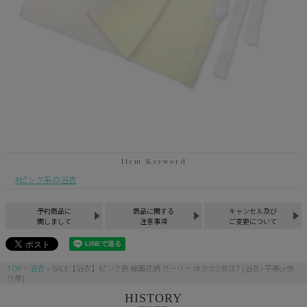
ピンク系の浴衣
予約商品に
商品に関する
キャンセル及び
関しまして
注意事項
ご変更について
TOP
浴衣
SALE【浴衣】ピンク色 線画花柄 ガーリー ゆかた2点SET [浴衣+平帯or作
り帯]
HISTORY