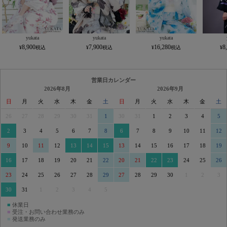
yukata
yukata
yukata
8,900
7,900
16,280
8
営業日カレンダー
2026年8月
2026年9月
日
月
火
水
木
金
土
日
月
火
水
木
金
土
26
27
28
29
30
31
1
30
31
1
2
3
4
5
2
3
4
5
6
7
8
6
7
8
9
10
11
12
9
10
11
12
13
14
15
13
14
15
16
17
18
19
16
17
18
19
20
21
22
20
21
22
23
24
25
26
23
24
25
26
27
28
29
27
28
29
30
1
2
3
30
31
1
2
3
4
5
■
休業日
■
受注・お問い合わせ業務のみ
■
発送業務のみ