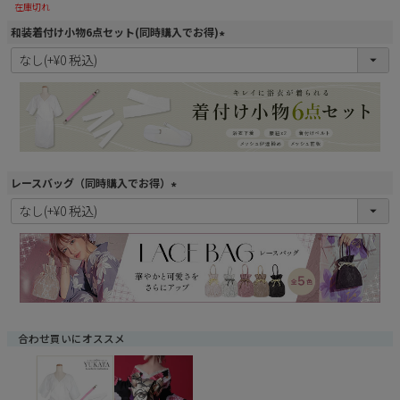
在庫切れ
和装着付け小物6点セット(同時購入でお得)
(
必
須
)
レースバッグ（同時購入でお得）
(
必
須
)
合わせ買いにオススメ