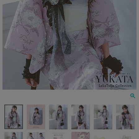
Veautt
ランジェリー
PURESS
コスプレ
Andy
水着
an
浴衣
GLAMOROUS
IRMA
JEAN MACLEAN
JENNNY
COMEX
Rechercher