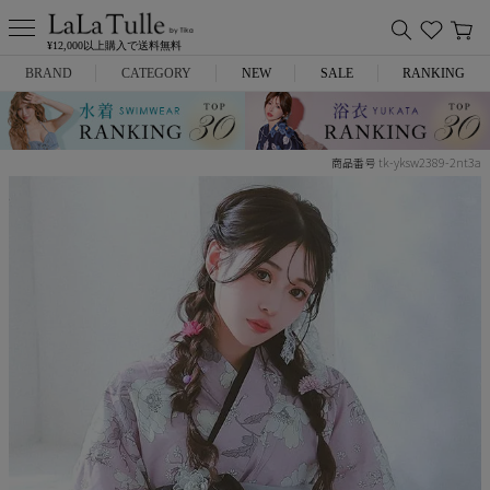
¥12,000以上購入で送料無料
BRAND
CATEGORY
NEW
SALE
RANKING
Anella
ミニドレス
tk-yksw2389-2nt3a
商品番号
L.A.import
膝丈ドレス
ROBE de FLEURS
ロングドレス
Glossy
キャバヒール
DEA.
スーツ
ANIER.
アウター
ANGEL R
バッグ