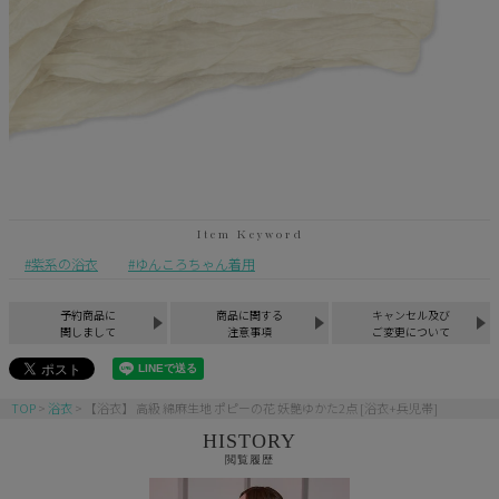
紫系の浴衣
ゆんころちゃん着用
予約商品に
商品に関する
キャンセル及び
関しまして
注意事項
ご変更について
TOP
浴衣
【浴衣】 高級 綿麻生地 ポピーの花 妖艶ゆかた2点 [浴衣+兵児帯]
HISTORY
閲覧履歴