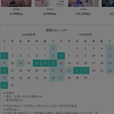
yukata
yukata
yukata
5,900
4,980
16,280
12
営業日カレンダー
2026年8月
2026年9月
日
月
火
水
木
金
土
日
月
火
水
木
金
土
26
27
28
29
30
31
1
30
31
1
2
3
4
5
2
3
4
5
6
7
8
6
7
8
9
10
11
12
9
10
11
12
13
14
15
13
14
15
16
17
18
19
16
17
18
19
20
21
22
20
21
22
23
24
25
26
23
24
25
26
27
28
29
27
28
29
30
1
2
3
30
31
1
2
3
4
5
■
休業日
■
受注・お問い合わせ業務のみ
■
発送業務のみ
※平日15時まで/土日祝は12時までのご注文で即日当店発送。
※休業日あり。
※お取り寄せ商品又はご予約商品は弊社に商品入荷後の発送になります。翌