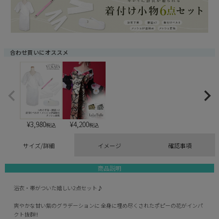
)
合わせ買いにオススメ
¥
3,980
¥
4,200
税込
税込
サイズ/詳細
イメージ
確認事項
商品説明
浴衣・帯がついた嬉しい2点セット♪
爽やかな甘い紫のグラデーションに 全身に埋め尽くされたポピーの花がインパ
クト抜群!!