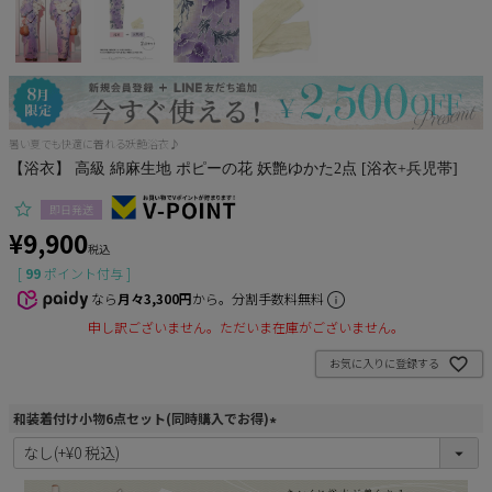
Pleaser
暑い夏でも快適に着れる妖艶浴衣♪
【浴衣】 高級 綿麻生地 ポピーの花 妖艶ゆかた2点 [浴衣+兵児帯]
即日発送
¥
9,900
税込
[
99
ポイント付与 ]
なら
月々3,300円
から。分割手数料無料
申し訳ございません。ただいま在庫がございません。
お気に入りに登録する
和装着付け小物6点セット(同時購入でお得)
(
必
須