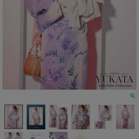
Veautt
ランジェリー
PURESS
コスプレ
Andy
水着
an
浴衣
GLAMOROUS
IRMA
JEAN MACLEAN
JENNNY
COMEX
Rechercher