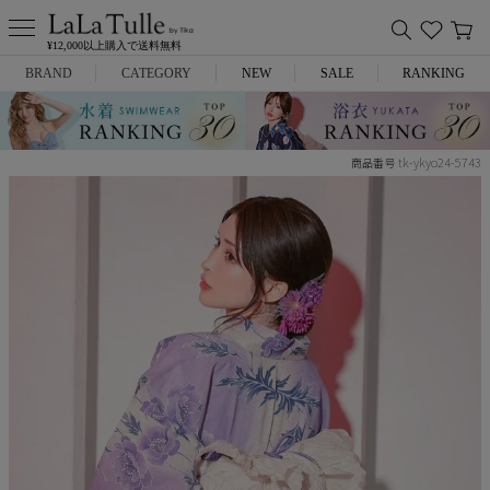
¥12,000以上購入で送料無料
BRAND
CATEGORY
NEW
SALE
RANKING
Anella
ミニドレス
tk-ykyo24-5743
商品番号
L.A.import
膝丈ドレス
ROBE de FLEURS
ロングドレス
Glossy
キャバヒール
DEA.
スーツ
ANIER.
アウター
ANGEL R
バッグ