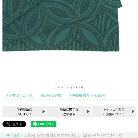
浴衣3点セット
紫系の浴衣
伊藤舞雪ちゃん着用
予約商品に
商品に関する
キャンセル及び
関しまして
注意事項
ご変更について
TOP
浴衣
【浴衣】白地 3色 牡丹柄 ゆかた3点SET [浴衣+平帯or作り帯+下駄]