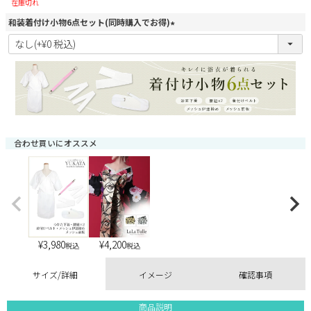
在庫切れ
和装着付け小物6点セット(同時購入でお得)
(
必
須
)
合わせ買いにオススメ
¥
3,980
¥
4,200
税込
税込
サイズ/詳細
イメージ
確認事項
商品説明