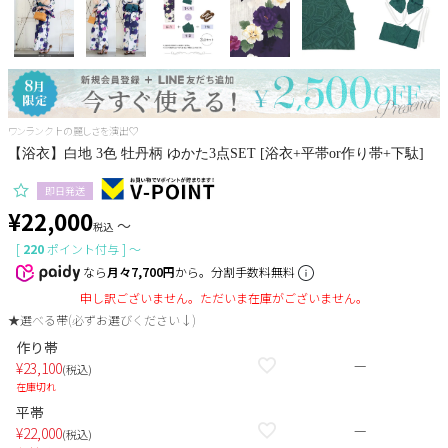
Pleaser
ワンランク上の麗しさを演出♡
【浴衣】白地 3色 牡丹柄 ゆかた3点SET [浴衣+平帯or作り帯+下駄]
即日発送
¥
22,000
〜
税込
[
220
ポイント付与 ]
〜
なら
月々7,700円
から。分割手数料無料
申し訳ございません。ただいま在庫がございません。
★選べる帯(必ずお選びください↓)
作り帯
—
¥
23,100
税込
在庫切れ
平帯
—
¥
22,000
税込