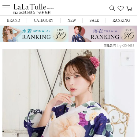
¥12,000以上購入で送料無料
BRAND
CATEGORY
NEW
SALE
RANKING
Anella
ミニドレス
ll-yk25-9f83
商品番号
L.A.import
膝丈ドレス
ROBE de FLEURS
ロングドレス
Glossy
キャバヒール
DEA.
スーツ
ANIER.
アウター
ANGEL R
バッグ