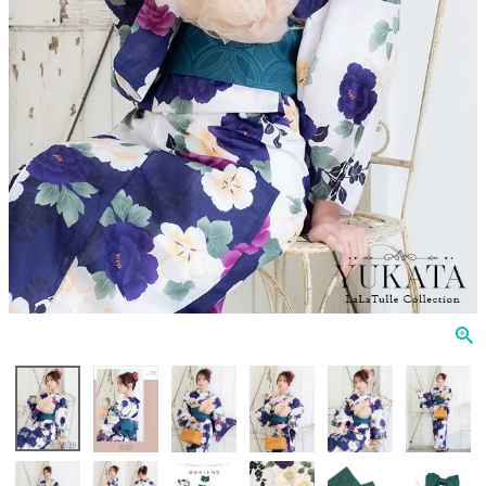
Veautt
ランジェリー
PURESS
コスプレ
Andy
水着
an
浴衣
GLAMOROUS
IRMA
JEAN MACLEAN
JENNNY
COMEX
Rechercher