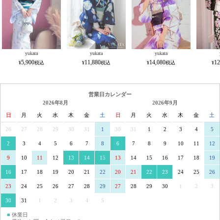
yukata
yukata
yukata
5,900
11,880
14,080
12
営業日カレンダー
2026年8月
2026年9月
日
月
火
水
木
金
土
日
月
火
水
木
金
土
26
27
28
29
30
31
1
30
31
1
2
3
4
5
2
3
4
5
6
7
8
6
7
8
9
10
11
12
9
10
11
12
13
14
15
13
14
15
16
17
18
19
16
17
18
19
20
21
22
20
21
22
23
24
25
26
23
24
25
26
27
28
29
27
28
29
30
1
2
3
30
31
1
2
3
4
5
■
休業日