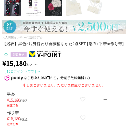
Pleaser
大人綺麗なレディース浴衣SET☆
【浴衣】黒色×片身替わり薔薇柄ゆかた2点SET [浴衣+平帯or作り帯]
即日発送
¥
15,180
〜
税込
[
152
ポイント付与 ]
〜
なら
月々5,060円
から。分割手数料無料
申し訳ございません。ただいま在庫がございません。
平帯
—
¥
15,180
税込
在庫切れ
作り帯
—
¥
16,180
税込
在庫切れ