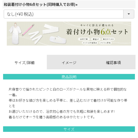
和装着付け小物6点セット(同時購入でお得)
(
必
須
)
サイズ/詳細
イメージ
確認事項
商品説明
片身替りで描かれたピンクと白のローズがクールな黒地に映える粋で個性的な
一着。
帯はお好きな結び方を楽しめる平帯と、差し込むだけで着付けが可能な作り帯
とを
お選びいただけるので、浴衣初心者の方でも気軽に和装を楽しめます!
着るだけでオーラを纏う高級感のあるゆかたセットです。
サイズ