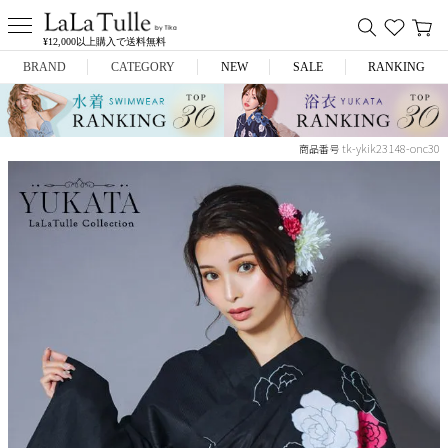
¥12,000以上購入で送料無料
BRAND
CATEGORY
NEW
SALE
RANKING
Anella
ミニドレス
tk-ykik23148-onc30
商品番号
L.A.import
膝丈ドレス
ROBE de FLEURS
ロングドレス
Glossy
キャバヒール
DEA.
スーツ
ANIER.
アウター
ANGEL R
バッグ