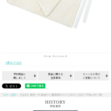
黒系の浴衣
予約商品に
商品に関する
キャンセル及び
関しまして
注意事項
ご変更について
TOP
浴衣
【浴衣】黒色×片身替わり薔薇柄ゆかた2点SET [浴衣+平帯or作り帯]
HISTORY
閲覧履歴