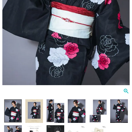
Veautt
ランジェリー
PURESS
コスプレ
Andy
水着
an
浴衣
GLAMOROUS
IRMA
JEAN MACLEAN
JENNNY
COMEX
Rechercher