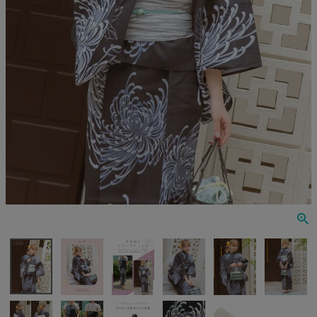
Veautt
ランジェリー
PURESS
コスプレ
Andy
水着
an
浴衣
GLAMOROUS
IRMA
JEAN MACLEAN
JENNNY
COMEX
Rechercher