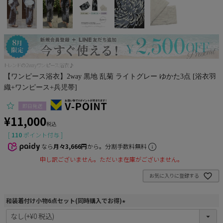
Pleaser
トレンドの2wayワンピース浴衣♪
【ワンピース浴衣】2way 黒地 乱菊 ライトグレー ゆかた3点 [浴衣羽
織+ワンピース+兵児帯]
即日発送
¥
11,000
税込
[
110
ポイント付与 ]
なら
月々3,666円
から。分割手数料無料
申し訳ございません。ただいま在庫がございません。
お気に入りに登録する
和装着付け小物6点セット(同時購入でお得)
(
必