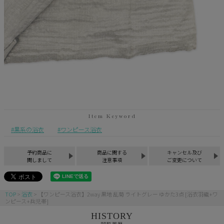
黒系の浴衣
ワンピース浴衣
予約商品に
商品に関する
キャンセル及び
関しまして
注意事項
ご変更について
TOP
浴衣
【ワンピース浴衣】2way 黒地 乱菊 ライトグレー ゆかた3点 [浴衣羽織+ワ
ンピース+兵児帯]
HISTORY