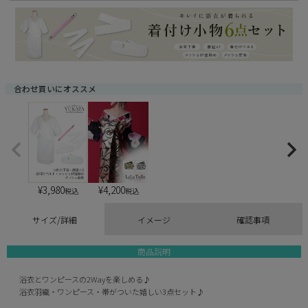
須
)
合わせ買いにオススメ
¥
3,980
¥
4,200
税込
税込
サイズ/詳細
イメージ
確認事項
商品説明
浴衣とワンピースの2Wayを楽しめる♪
浴衣羽織・ワンピース・帯がついた嬉しい3点セット♪