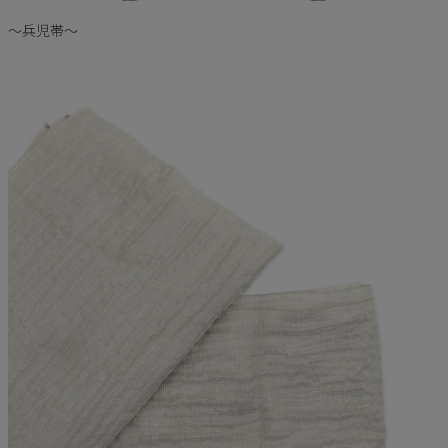
〜兵児帯〜