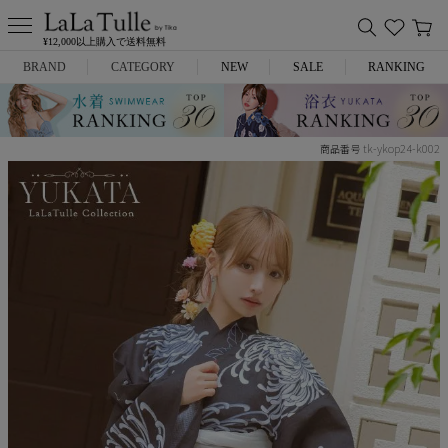
¥12,000以上購入で送料無料
BRAND
CATEGORY
NEW
SALE
RANKING
Anella
ミニドレス
tk-ykop24-k002
商品番号
L.A.import
膝丈ドレス
ROBE de FLEURS
ロングドレス
Glossy
キャバヒール
DEA.
スーツ
ANIER.
アウター
ANGEL R
バッグ