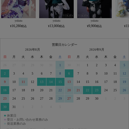
yukata
yukata
yukata
16,280
13,000
9,900
11
営業日カレンダー
2026年8月
2026年9月
日
月
火
水
木
金
土
日
月
火
水
木
金
土
26
27
28
29
30
31
1
30
31
1
2
3
4
5
2
3
4
5
6
7
8
6
7
8
9
10
11
12
9
10
11
12
13
14
15
13
14
15
16
17
18
19
16
17
18
19
20
21
22
20
21
22
23
24
25
26
23
24
25
26
27
28
29
27
28
29
30
1
2
3
30
31
1
2
3
4
5
■
休業日
■
受注・お問い合わせ業務のみ
■
発送業務のみ