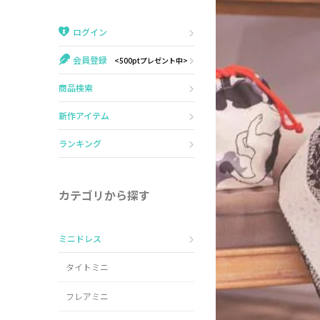
Veautt
ランジェリー
ログイン
PURESS
コスプレ
会員登録
<500ptプレゼント中>
Andy
水着
商品検索
an
浴衣
新作アイテム
GLAMOROUS
ランキング
IRMA
カテゴリから探す
JEAN MACLEAN
ミニドレス
JENNNY
タイトミニ
COMEX
フレアミニ
Rechercher