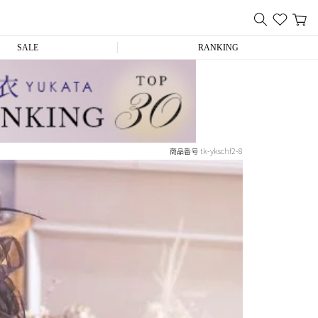
SALE
RANKING
tk-ykschf2-8
商品番号