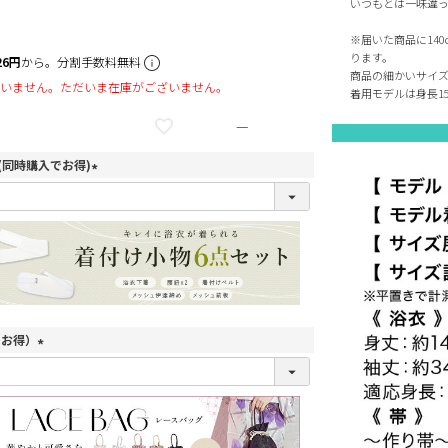
いつもとは一味違っ
※届いた商品に14
ります。
26円
から。分割手数料無料
商品の細かいサイ
いません。ただいま在庫がございません。
着用モデルは身長1
—
(同時購入でお得)
(
必
須
)
でお得）
(
必
須
)