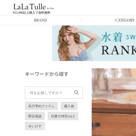
¥12,000以上購入で送料無料
BRAND
CATEGORY
Anella
ミニドレス
L.A.import
膝丈ドレス
ROBE de FLEURS
ロングドレス
キーワードから探す
Glossy
キャバヒール
DEA.
スーツ
先行予約アイテム
再入荷
ANIER.
アウター
即日発送
初夏の特別SALE
ANGEL R
バッグ
ゆいぴす