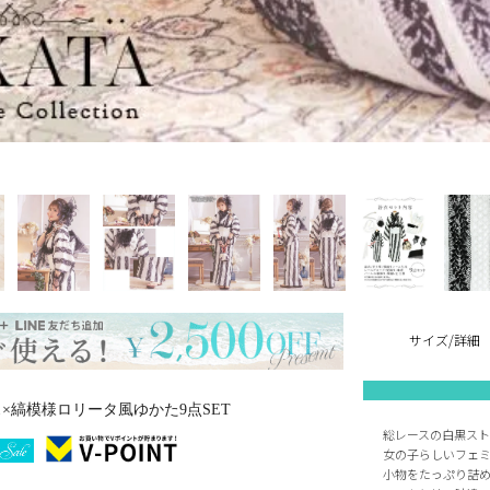
サイズ/詳細
ス×縞模様ロリータ風ゆかた9点SET
総レースの白黒スト
女の子らしいフェ
小物をたっぷり詰め