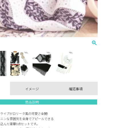
イメージ
確認事項
商品説明
ライプがロリータ風の可愛さ全開!
ミニンな雰囲気を全身でアピールできる
込んだ豪華9点セットです。