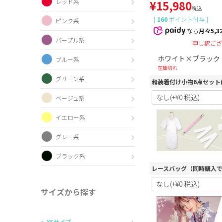
レッド系
¥
15,980
税込
[
160
ポイント付与 ]
ピンク系
なら
月々5,3
パープル系
申し訳ござ
ホワイト×ブラック
ブルー系
在庫切れ
グリーン系
和装着付け小物6点セット
ベージュ系
イエロー系
グレー系
ブラック系
レースバッグ（同時購入
サイズから探す
〜XSサイズ