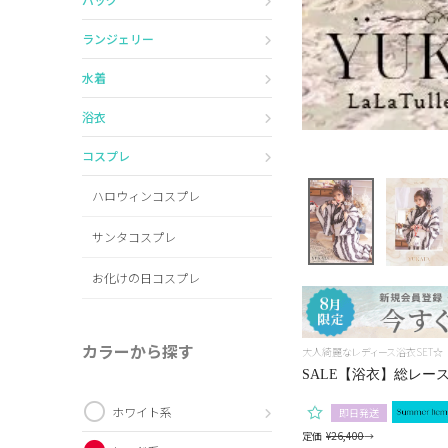
ランジェリー
水着
浴衣
コスプレ
ハロウィンコスプレ
サンタコスプレ
お化けの日コスプレ
カラーから探す
大人綺麗なレディース浴衣SET☆
SALE【浴衣】総レー
ホワイト系
即日発送
定価
¥
26,400
→