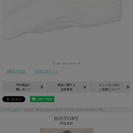
黒系の浴衣
浴衣3点セット
予約商品に
商品に関する
キャンセル及び
関しまして
注意事項
ご変更について
TOP
浴衣
【浴衣】黒地 白百合の花 ゆかた3点 [浴衣+兵児帯+下駄]
HISTORY
閲覧履歴