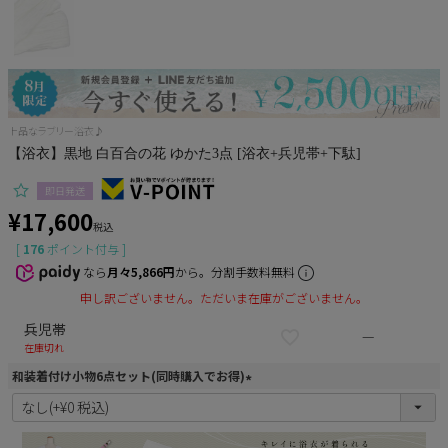
Pleaser
上品なラブリー浴衣♪
【浴衣】黒地 白百合の花 ゆかた3点 [浴衣+兵児帯+下駄]
即日発送
¥
17,600
税込
[
176
ポイント付与 ]
なら
月々5,866円
から。分割手数料無料
申し訳ございません。ただいま在庫がございません。
兵児帯
—
在庫切れ
和装着付け小物6点セット(同時購入でお得)
(
必
須