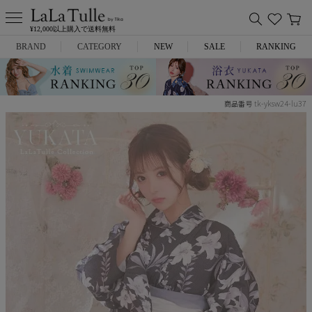
¥12,000以上購入で送料無料
BRAND
CATEGORY
NEW
SALE
RANKING
Anella
ミニドレス
tk-yksw24-lu37
商品番号
L.A.import
膝丈ドレス
ROBE de FLEURS
ロングドレス
Glossy
キャバヒール
DEA.
スーツ
ANIER.
アウター
ANGEL R
バッグ