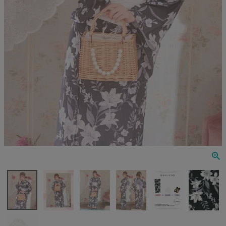
Veautt
ランジェリー
PURESS
コスプレ
Andy
水着
an
浴衣
GLAMOROUS
IRMA
JEAN MACLEAN
JENNNY
COMEX
Rechercher