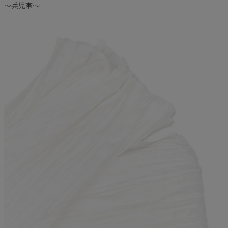
〜兵児帯〜