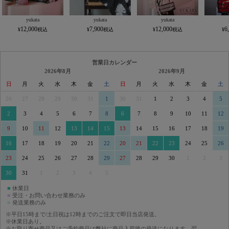
yukata
yukata
yukata
12,000
7,900
12,000
6
営業日カレンダー
2026年8月
2026年9月
日
月
火
水
木
金
土
日
月
火
水
木
金
土
26
27
28
29
30
31
1
30
31
1
2
3
4
5
2
3
4
5
6
7
8
6
7
8
9
10
11
12
9
10
11
12
13
14
15
13
14
15
16
17
18
19
16
17
18
19
20
21
22
20
21
22
23
24
25
26
23
24
25
26
27
28
29
27
28
29
30
1
2
3
30
31
1
2
3
4
5
■
休業日
■
受注・お問い合わせ業務のみ
■
発送業務のみ
※平日15時まで/土日祝は12時までのご注文で即日当店発送。
※休業日あり。
※お取り寄せ商品又はご予約商品は弊社に商品入荷後の発送になります。翌