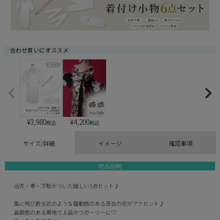
)
合わせ買いにオススメ
¥
3,980
¥
4,200
税込
税込
サイズ/詳細
イメージ
確認事項
商品説明
浴衣・帯・下駄がついた嬉しい3点セット♪
風に飛び散る花のような躍動感のある百合の花がアクセント♪
高級感のある黒地で上品かつガーリーに♡