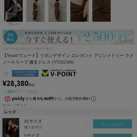
Pleaser
グレー
XSあり!余裕のある大人の色気を演出♡
【Veautt/ヴュート】リボンデザイン エレガント アシンメトリー ラメ
ノースリーブ 膝丈ドレス (VT032509)
¥
28,380
税込
[
284
ポイント付与 ]
なら
月々9,460円
から。分割手数料無料
カラー
サイズ
レッド
XSサイズ
カートに入れる
残りわずか
Sサイズ