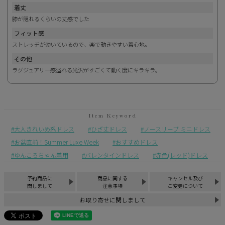
着丈
膝が隠れるくらいの丈感でした
フィット感
ストレッチが効いているので、楽で動きやすい着心地。
その他
ラグジュアリー感溢れる光沢がすごくて動く度にキラキラ。
大人きれいめ系ドレス
ひざ丈ドレス
ノースリーブ ミニドレス
お盆直前！Summer Luxe Week
おすすめドレス
ゆんころちゃん着用
バレンタインドレス
赤色(レッド)ドレス
予約商品に
商品に関する
キャンセル及び
関しまして
注意事項
ご変更について
お取り寄せに関しまして