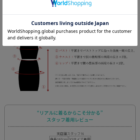
“リアルに着るからこそ分かる”
スタッフ着用レビュー
実店舗スタッフ N
身長167cm
XSサイズ着用