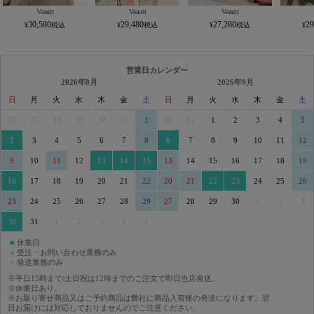
Veautt
Veautt
Veautt
30,580
29,480
27,280
29
営業日カレンダー
2026年8月
2026年9月
日
月
火
水
木
金
土
日
月
火
水
木
金
土
26
27
28
29
30
31
1
30
31
1
2
3
4
5
2
3
4
5
6
7
8
6
7
8
9
10
11
12
9
10
11
12
13
14
15
13
14
15
16
17
18
19
16
17
18
19
20
21
22
20
21
22
23
24
25
26
23
24
25
26
27
28
29
27
28
29
30
1
2
3
30
31
1
2
3
4
5
■
休業日
■
受注・お問い合わせ業務のみ
■
発送業務のみ
※平日15時まで/土日祝は12時までのご注文で即日当店発送。
※休業日あり。
※お取り寄せ商品又はご予約商品は弊社に商品入荷後の発送になります。翌
日お届けには対応しておりませんのでご注意ください。