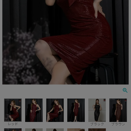
Veautt
ランジェリー
PURESS
コスプレ
Andy
水着
an
浴衣
GLAMOROUS
IRMA
JEAN MACLEAN
JENNNY
COMEX
レッド
ブラック
ブラウン
Rechercher