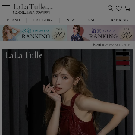
¥12,000以上購入で送料無料
BRAND
CATEGORY
NEW
SALE
RANKING
Anella
ミニドレス
vt-md-vt032509z3
商品番号
L.A.import
膝丈ドレス
ROBE de FLEURS
ロングドレス
Glossy
キャバヒール
DEA.
スーツ
ANIER.
アウター
ANGEL R
バッグ