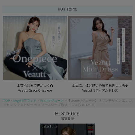
HOT TOPIC
上質な印象で差がつく💍
上品に、ほど良い色気で惹きつける💎
Veautt Grace Onepiece
Veauttミディアムドレス
TOP
Angel Rブランド
Veautt ヴュート
【Veautt/ヴュート】リボンデザイン エレガ
ント アシンメトリー ラメ ノースリーブ 膝丈ドレス (VT032509)
HISTORY
閲覧履歴