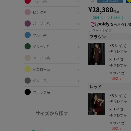
レッド系
¥
28,380
税込
ピンク系
[
284
ポイント付与 ]
パープル系
なら
月々9,4
カラー
サイズ
ブルー系
ブラウン
XSサイズ
グリーン系
残りわずか
ベージュ系
Sサイズ
残りわずか
イエロー系
Mサイズ
在庫切れ
グレー系
レッド
ブラック系
XSサイズ
残りわずか
Sサイズ
サイズから探す
残りわずか
Mサイズ
在庫切れ
〜XSサイズ