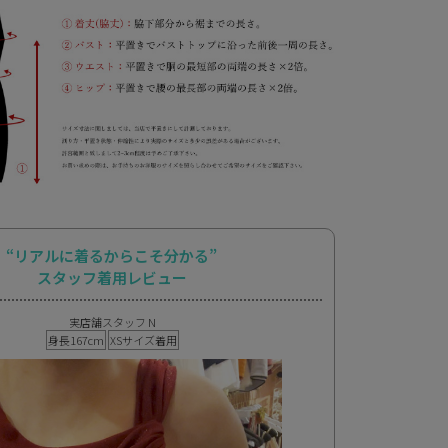
“リアルに着るからこそ分かる”
スタッフ着用レビュー
実店舗スタッフ N
身長167cm
XSサイズ着用