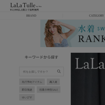
¥12,000以上購入で送料無料
BRAND
CATEGORY
Anella
ミニドレス
L.A.import
膝丈ドレス
ROBE de FLEURS
ロングドレス
キーワードから探す
Glossy
キャバヒール
DEA.
スーツ
先行予約アイテム
再入荷
ANIER.
アウター
即日発送
初夏の特別SALE
ANGEL R
バッグ
ゆいぴす