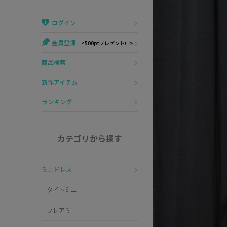
Veautt
ランジェリー
ログイン
PURESS
コスプレ
会員登録
<500ptプレゼント中>
Andy
水着
商品検索
an
浴衣
新作アイテム
GLAMOROUS
ランキング
IRMA
カテゴリから探す
JEAN MACLEAN
ミニドレス
JENNNY
タイトミニ
COMEX
フレアミニ
Rechercher