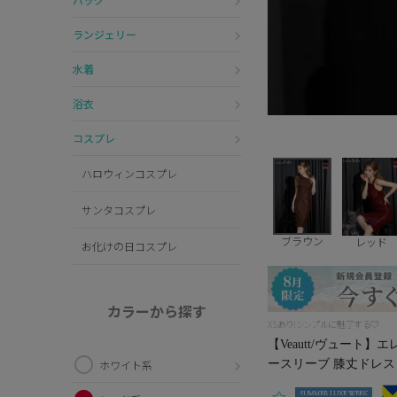
ランジェリー
水着
浴衣
コスプレ
ハロウィンコスプレ
サンタコスプレ
ブラウン
レッド
お化けの日コスプレ
カラーから探す
XSあり!シンプルに魅了する♡
【Veautt/ヴュート
ースリーブ 膝丈ドレス (V
ホワイト系