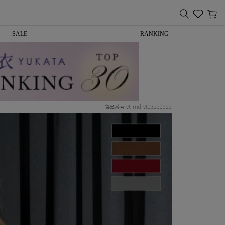
SALE
RANKING
vt-md-vt032509z5
商品番号