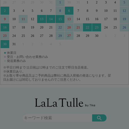
26
27
28
29
30
31
1
30
31
1
2
3
4
5
2
3
4
5
6
7
8
6
7
8
9
10
11
12
9
10
11
12
13
14
15
13
14
15
16
17
18
19
16
17
18
19
20
21
22
20
21
22
23
24
25
26
23
24
25
26
27
28
29
27
28
29
30
1
2
3
30
31
1
2
3
4
5
■
休業日
■
受注・お問い合わせ業務のみ
■
発送業務のみ
※平日15時まで/土日祝は12時までのご注文で即日当店発送。
※休業日あり。
※お取り寄せ商品又はご予約商品は弊社に商品入荷後の発送になります。翌
日お届けには対応しておりませんのでご注意ください。