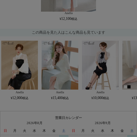
Anella
12,100
この商品を見た人はこんな商品も見ています
Anella
Anella
Anella
12,000
15,400
10,000
13
営業日カレンダー
2026年8月
2026年9月
日
月
火
水
木
金
土
日
月
火
水
木
金
土