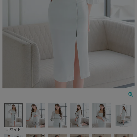
Veautt
ランジェリー
PURESS
コスプレ
Andy
水着
an
浴衣
GLAMOROUS
IRMA
JEAN MACLEAN
JENNNY
COMEX
ホワイト
Rechercher