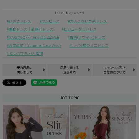
ひざ丈ドレス
ワンピース
大人きれいめ系ドレス
美脚ドレス｜武器別ドレス
ビジューなしドレス
MAX80%OFF！Anella全品SALE
白色(ホワイト)ドレス
お盆直前！Summer Luxe Week
5・7分袖のミニドレス
ゆいぴすちゃん着用
予約商品に
商品に関する
キャンセル及び
関しまして
注意事項
ご変更について
HOT TOPIC