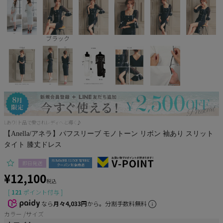
Pleaser
ブラック
Lあり!上品で愛されレディへと導く♪
【Anella/アネラ】パフスリーブ モノトーン リボン 袖あり スリット
タイト 膝丈ドレス
即日発送
¥
12,100
税込
[
121
ポイント付与 ]
なら
月々4,033円
から。分割手数料無料
カラー
サイズ