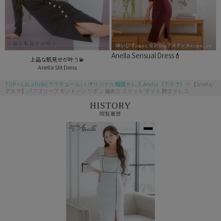
Anella Sensual Dress💄
上品な肌見せが叶う💫
Anella Slit Dress
TOP
LaLaTulle(ララチュール)
オリジナル韓国ドレス Anella（アネラ）
【Anella/
アネラ】パフスリーブ モノトーン リボン 袖あり スリット タイト 膝丈ドレス
HISTORY
閲覧履歴