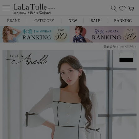
¥12,000以上購入で送料無料
BRAND
CATEGORY
NEW
SALE
RANKING
Anella
ミニドレス
an-mdk042a
商品番号
L.A.import
膝丈ドレス
ROBE de FLEURS
ロングドレス
Glossy
キャバヒール
DEA.
スーツ
ANIER.
アウター
ANGEL R
バッグ