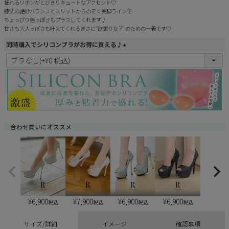
揺れるリボンがとびきりキュートなアクセント♡
膝丈の絶妙バランスとスリットからのぞく美脚ラインで
ちょっぴり色っぽさもプラスしてくれます♪
甘さも大人っぽさも叶えてくれるまさに“欲張り女子”のための一着です♡
同時購入でシリコンブラがお得に買える♪
(
必
須
)
合わせ買いにオススメ
¥
6,900
¥
6,900
¥
6,900
¥
7,900
税込
税込
税込
税込
サイズ/詳細
イメージ
確認事項