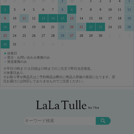
26
27
28
29
30
31
1
30
31
1
2
3
4
5
2
3
4
5
6
7
8
6
7
8
9
10
11
12
9
10
11
12
13
14
15
13
14
15
16
17
18
19
16
17
18
19
20
21
22
20
21
22
23
24
25
26
23
24
25
26
27
28
29
27
28
29
30
1
2
3
30
31
1
2
3
4
5
■
休業日
■
受注・お問い合わせ業務のみ
■
発送業務のみ
※平日15時まで/土日祝は12時までのご注文で即日当店発送。
※休業日あり。
※お取り寄せ商品又はご予約商品は弊社に商品入荷後の発送になります。翌
日お届けには対応しておりませんのでご注意ください。