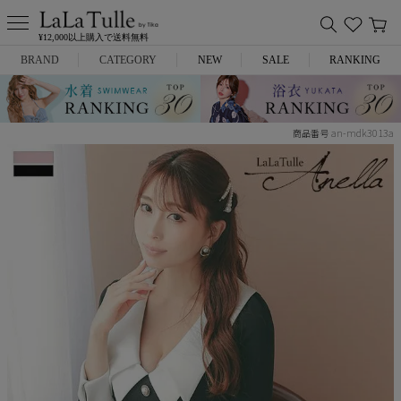
¥12,000以上購入で送料無料
BRAND
CATEGORY
NEW
SALE
RANKING
Anella
ミニドレス
an-mdk3013a
商品番号
L.A.import
膝丈ドレス
ROBE de FLEURS
ロングドレス
Glossy
キャバヒール
DEA.
スーツ
ANIER.
アウター
ANGEL R
バッグ