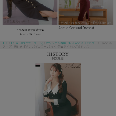
Anella Sensual Dress💄
上品な肌見せが叶う💫
Anella Slit Dress
TOP
LaLaTulle(ララチュール)
オリジナル韓国ドレス Anella（アネラ）
【Anella/
アネラ】襟付き ボタン バイカラー vネック 長袖 タイトひざ丈ドレス
HISTORY
閲覧履歴