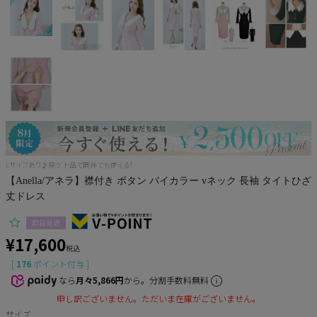
Pleaser
Lサイズあり♪襟が上品で同伴でも使える！
【Anella/アネラ】襟付き ボタン バイカラー vネック 長袖 タイトひざ
丈ドレス
即日発送
¥
17,600
税込
[
176
ポイント付与 ]
なら
月々5,866円
から。分割手数料無料
申し訳ございません。ただいま在庫がございません。
サイズ