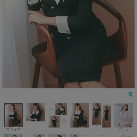
Veautt
ランジェリー
PURESS
コスプレ
Andy
水着
an
浴衣
GLAMOROUS
IRMA
JEAN MACLEAN
JENNNY
COMEX
ブラック
ピンク
Rechercher