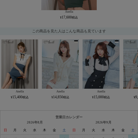
Anella
17,600
この商品を見た人はこんな商品も見ています
Anella
Anella
Anella
15,400
14,850
15,000
9
営業日カレンダー
2026年8月
2026年9月
日
月
火
水
木
金
土
日
月
火
水
木
金
土