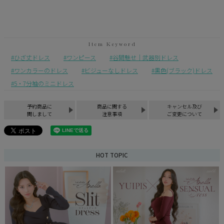
ひざ丈ドレス
ワンピース
谷間魅せ｜武器別ドレス
ワンカラーのドレス
ビジューなしドレス
黒色(ブラック)ドレス
5・7分袖のミニドレス
予約商品に
商品に関する
キャンセル及び
関しまして
注意事項
ご変更について
HOT TOPIC