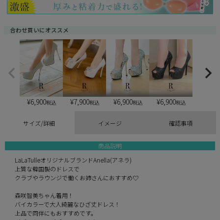
合わせ買いにオススメ
¥
6,900
¥
6,900
¥
6,900
¥
7,900
税込
税込
税込
税込
サイズ/詳細
イメージ
確認事項
商品説明
LaLaTulleオリジナルブランドAnella(アネラ)
上質な韓国製のドレスで
クラブやラウンジで働くお姉さんにおすすめ♡
森咲智美ちゃん着用！
バイカラーで大人綺麗なひざ丈ドレス！
上品で同伴にもおすすめです。