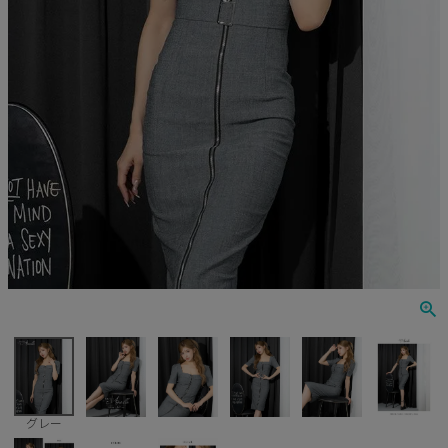
Veautt
ランジェリー
PURESS
コスプレ
Andy
水着
an
浴衣
GLAMOROUS
IRMA
JEAN MACLEAN
JENNNY
COMEX
グレー
Rechercher