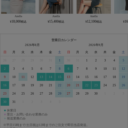
Anella
Anella
Anella
18,000
15,400
12,100
16
営業日カレンダー
2026年8月
2026年9月
日
月
火
水
木
金
土
日
月
火
水
木
金
土
26
27
28
29
30
31
1
30
31
1
2
3
4
5
2
3
4
5
6
7
8
6
7
8
9
10
11
12
9
10
11
12
13
14
15
13
14
15
16
17
18
19
16
17
18
19
20
21
22
20
21
22
23
24
25
26
23
24
25
26
27
28
29
27
28
29
30
1
2
3
30
31
1
2
3
4
5
■
休業日
■
受注・お問い合わせ業務のみ
■
発送業務のみ
※平日15時まで/土日祝は12時までのご注文で即日当店発送。