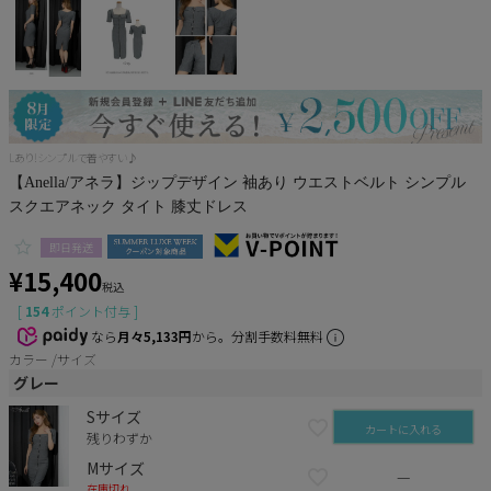
Pleaser
Lあり!シンプルで着やすい♪
【Anella/アネラ】ジップデザイン 袖あり ウエストベルト シンプル
スクエアネック タイト 膝丈ドレス
即日発送
¥
15,400
税込
[
154
ポイント付与 ]
なら
月々5,133円
から。分割手数料無料
カラー
サイズ
グレー
Sサイズ
カートに入れる
残りわずか
Mサイズ
—
在庫切れ