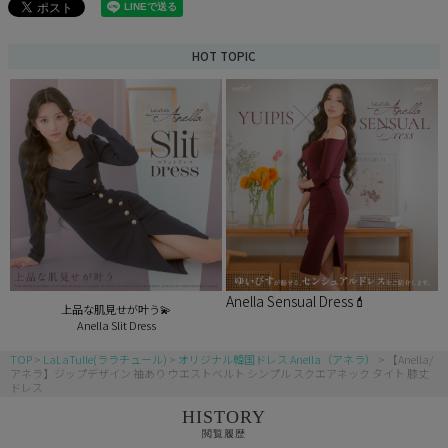
HOT TOPIC
Anella Sensual Dress💄
上品な肌見せが叶う💫
Anella Slit Dress
TOP
LaLaTulle(ララチュール)
オリジナル韓国ドレス Anella（アネラ）
【Anella/
アネラ】ジップデザイン 袖あり ウエストベルト シンプル スクエアネック タイト 膝丈
ドレス
HISTORY
閲覧履歴