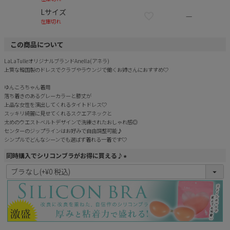
Lサイズ
—
在庫切れ
この商品について
LaLaTulleオリジナルブランドAnella(アネラ)
上質な韓国製のドレスでクラブやラウンジで働くお姉さんにおすすめ♡
ゆんころちゃん着用
落ち着きのあるグレーカラーと膝丈が
上品な女性を演出してくれるタイトドレス♡
スッキリ綺麗に見せてくれるスクエアネックと
太めのウエストベルトデザインで洗練されたおしゃれ感◎
センターのジップラインはお好みで自由調整可能♪
シンプルでどんなシーンでも選ばず着れる一着です♡
同時購入でシリコンブラがお得に買える♪
(
必
須
)