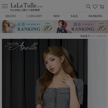
¥12,000以上購入で送料無料
BRAND
CATEGORY
NEW
SALE
RANKING
Anella
ミニドレス
an-mdk6044
商品番号
L.A.import
膝丈ドレス
ROBE de FLEURS
ロングドレス
Glossy
キャバヒール
DEA.
スーツ
ANIER.
アウター
ANGEL R
バッグ