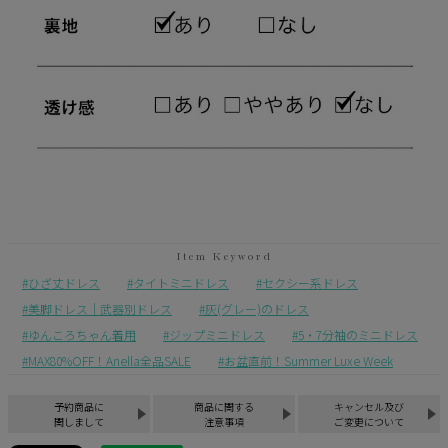
ひざ丈ドレス
タイトミニドレス
セクシー系ドレス
美脚ドレス｜武器別ドレス
灰(グレー)のドレス
ゆんころちゃん着用
ジップミニドレス
5・7分袖のミニドレス
MAX80%OFF！Anella全品SALE
お盆直前！Summer Luxe Week
予約商品に
商品に関する
キャンセル及び
関しまして
注意事項
ご変更について