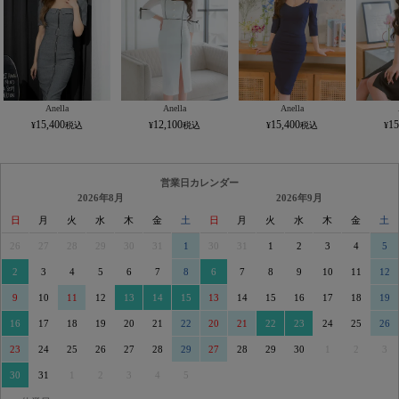
Anella
Anella
Anella
15,400
12,100
15,400
15
営業日カレンダー
2026年8月
2026年9月
日
月
火
水
木
金
土
日
月
火
水
木
金
土
26
27
28
29
30
31
1
30
31
1
2
3
4
5
2
3
4
5
6
7
8
6
7
8
9
10
11
12
9
10
11
12
13
14
15
13
14
15
16
17
18
19
16
17
18
19
20
21
22
20
21
22
23
24
25
26
23
24
25
26
27
28
29
27
28
29
30
1
2
3
30
31
1
2
3
4
5