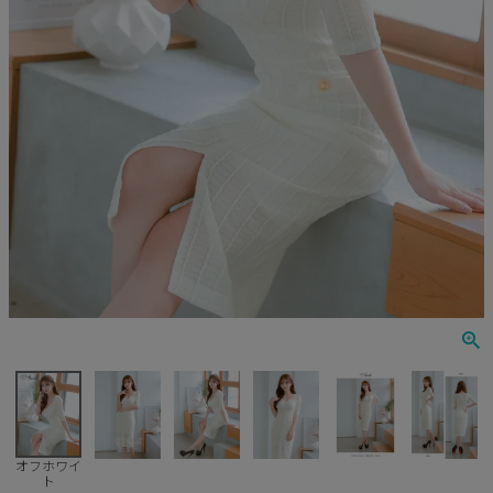
Veautt
ランジェリー
PURESS
コスプレ
Andy
水着
an
浴衣
GLAMOROUS
IRMA
JEAN MACLEAN
JENNNY
COMEX
オフホワイ
ト
Rechercher