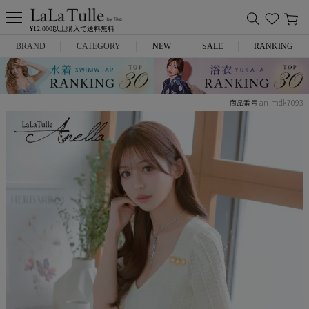
¥12,000以上購入で送料無料
BRAND
CATEGORY
NEW
SALE
RANKING
Anella
ミニドレス
an-mdk7093
商品番号
L.A.import
膝丈ドレス
ROBE de FLEURS
ロングドレス
Glossy
キャバヒール
DEA.
スーツ
ANIER.
アウター
ANGEL R
バッグ