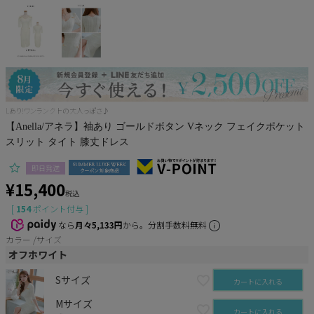
Pleaser
Lあり!ワンランク上の大人っぽさ♪
【Anella/アネラ】袖あり ゴールドボタン Vネック フェイクポケット
スリット タイト 膝丈ドレス
即日発送
¥
15,400
税込
[
154
ポイント付与 ]
なら
月々5,133円
から。分割手数料無料
カラー
サイズ
オフホワイト
Sサイズ
カートに入れる
Mサイズ
カートに入れる