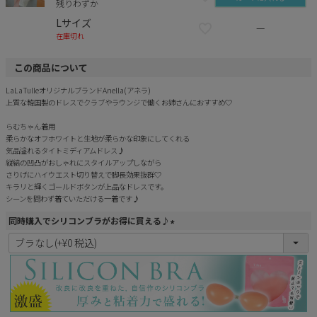
残りわずか
Lサイズ
—
在庫切れ
この商品について
LaLaTulleオリジナルブランドAnella(アネラ)
上質な韓国製のドレスでクラブやラウンジで働くお姉さんにおすすめ♡
らむちゃん着用
柔らかなオフホワイトと生地が柔らかな印象にしてくれる
気品溢れるタイトミディアムドレス♪
縦縞の凹凸がおしゃれにスタイルアップしながら
さりげにハイウエスト切り替えで脚長効果抜群♡
キラリと輝くゴールドボタンが上品なドレスです。
シーンを問わず着ていただける一着です♪
同時購入でシリコンブラがお得に買える♪
(
必
須
)