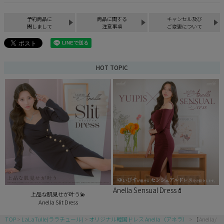
予約商品に
商品に関する
キャンセル及び
関しまして
注意事項
ご変更について
HOT TOPIC
Anella Sensual Dress💄
上品な肌見せが叶う💫
Anella Slit Dress
TOP
LaLaTulle(ララチュール)
オリジナル韓国ドレス Anella（アネラ）
【Anella/