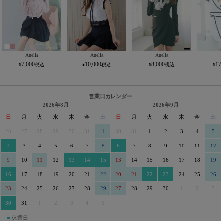
Anella
Anella
Anella
7,000
10,000
8,000
17
営業日カレンダー
2026年8月
2026年9月
日
月
火
水
木
金
土
日
月
火
水
木
金
土
26
27
28
29
30
31
1
30
31
1
2
3
4
5
2
3
4
5
6
7
8
6
7
8
9
10
11
12
9
10
11
12
13
14
15
13
14
15
16
17
18
19
16
17
18
19
20
21
22
20
21
22
23
24
25
26
23
24
25
26
27
28
29
27
28
29
30
1
2
3
30
31
1
2
3
4
5
■
休業日