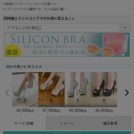
千鳥柄のパイピングとリボンが可愛い☆
ワンピースだけでも着用でき、大人上品な1着！
同時購入でシリコンブラがお得に買える♪
(
必
須
)
合わせ買いにオススメ
¥
6,900
¥
6,900
¥
6,900
¥
7,900
税込
税込
税込
税込
サイズ/詳細
イメージ
確認事項
サイズ・スペック