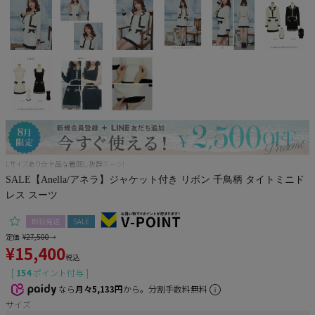
Pleaser
Lサイズあり☆上品な着回し抜群スーツ!
SALE【Anella/アネラ】ジャケット付き リボン 千鳥柄 タイトミニド
レス スーツ
即日発送
SALE
定価
¥
27,500
→
¥
15,400
税込
[
154
ポイント付与 ]
なら
月々5,133円
から。分割手数料無料
サイズ