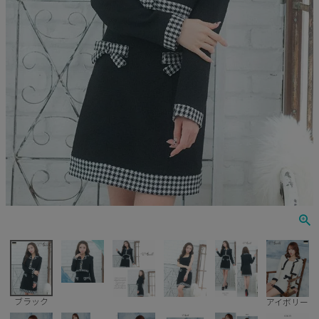
Veautt
ランジェリー
PURESS
コスプレ
Andy
水着
an
浴衣
GLAMOROUS
IRMA
JEAN MACLEAN
JENNNY
COMEX
ブラック
アイボリー
Rechercher