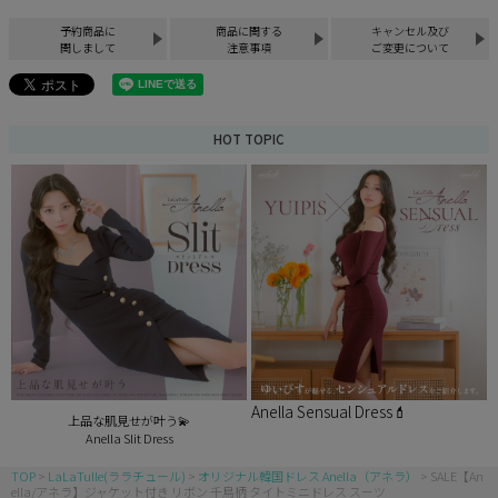
予約商品に
商品に関する
キャンセル及び
関しまして
注意事項
ご変更について
HOT TOPIC
Anella Sensual Dress💄
上品な肌見せが叶う💫
Anella Slit Dress
TOP
LaLaTulle(ララチュール)
オリジナル韓国ドレス Anella（アネラ）
SALE【An
ella/アネラ】ジャケット付き リボン 千鳥柄 タイトミニドレス スーツ