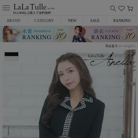
¥12,000以上購入で送料無料
BRAND
CATEGORY
NEW
SALE
RANKING
Anella
ミニドレス
an-stkg001
商品番号
L.A.import
膝丈ドレス
ROBE de FLEURS
ロングドレス
Glossy
キャバヒール
DEA.
スーツ
ANIER.
アウター
ANGEL R
バッグ