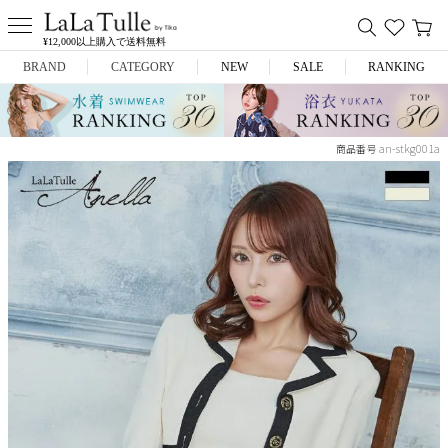
¥12,000以上購入で送料無料
BRAND
CATEGORY
NEW
SALE
RANKING
Anella
ミニドレス
an-stkg001a
商品番号
L.A.import
膝丈ドレス
ROBE de FLEURS
ロングドレス
Glossy
キャバヒール
DEA.
スーツ
ANIER.
アウター
ANGEL R
バッグ