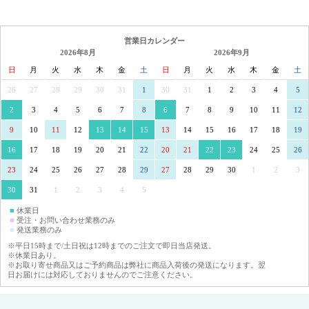
営業日カレンダー
2026年8月
2026年9月
日
月
火
水
木
金
土
日
月
火
水
木
金
土
26
27
28
29
30
31
1
30
31
1
2
3
4
5
2
3
4
5
6
7
8
6
7
8
9
10
11
12
9
10
11
12
13
14
15
13
14
15
16
17
18
19
16
17
18
19
20
21
22
20
21
22
23
24
25
26
23
24
25
26
27
28
29
27
28
29
30
1
2
3
30
31
1
2
3
4
5
■
休業日
■
受注・お問い合わせ業務のみ
■
発送業務のみ
※平日15時まで/土日祝は12時までのご注文で即日当店発送。
※休業日あり。
※お取り寄せ商品又はご予約商品は弊社に商品入荷後の発送になります。翌
日お届けには対応しておりませんのでご注意ください。