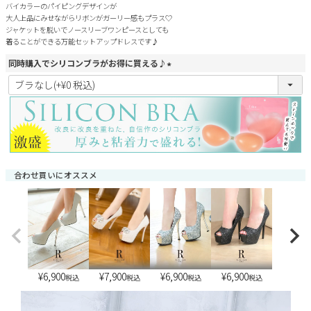
バイカラーのパイピングデザインが
大人上品にみせながらリボンがガーリー感もプラス♡
ジャケットを脱いでノースリーブワンピースとしても
着ることができる万能セットアップドレスです♪
同時購入でシリコンブラがお得に買える♪
(
必
須
)
合わせ買いにオススメ
¥
6,900
¥
6,900
¥
6,900
¥
7,900
税込
税込
税込
税込