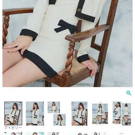
Veautt
ランジェリー
PURESS
コスプレ
Andy
水着
an
浴衣
GLAMOROUS
IRMA
JEAN MACLEAN
JENNNY
COMEX
アイボリー
Rechercher