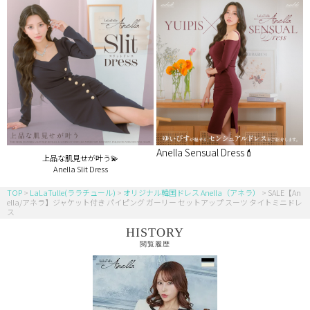
Anella Sensual Dress💄
上品な肌見せが叶う💫
Anella Slit Dress
TOP
LaLaTulle(ララチュール)
オリジナル韓国ドレス Anella（アネラ）
SALE【An
ella/アネラ】ジャケット付き パイピング ガーリー セットアップ スーツ タイトミニドレ
ス
HISTORY
閲覧履歴