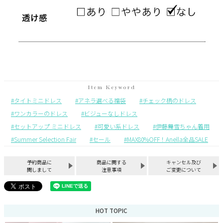
タイトミニドレス
アネラ選べる福袋
チェック柄のドレス
ワンカラーのドレス
ビジューなしドレス
セットアップ ミニドレス
可愛い系ドレス
伊藤舞雪ちゃん着用
Summer Selection Fair
セール
MAX80%OFF！Anella全品SALE
予約商品に
商品に関する
キャンセル及び
関しまして
注意事項
ご変更について
HOT TOPIC