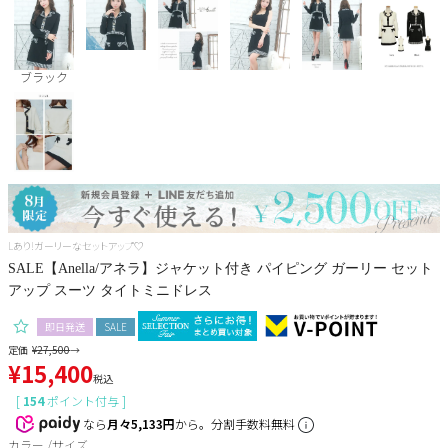
Pleaser
ブラック
Lあり!ガーリーなセットアップ♡
SALE【Anella/アネラ】ジャケット付き パイピング ガーリー セット
アップ スーツ タイトミニドレス
即日発送
SALE
定価
¥
27,500
→
¥
15,400
税込
[
154
ポイント付与 ]
なら
月々5,133円
から。分割手数料無料
カラー
サイズ