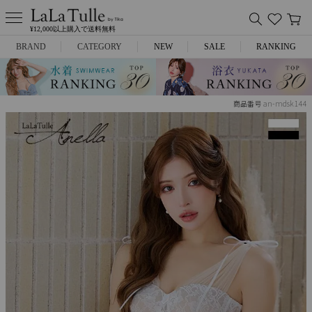
¥12,000以上購入で送料無料
BRAND
CATEGORY
NEW
SALE
RANKING
Anella
ミニドレス
an-mdsk144
商品番号
L.A.import
膝丈ドレス
ROBE de FLEURS
ロングドレス
Glossy
キャバヒール
DEA.
スーツ
ANIER.
アウター
ANGEL R
バッグ