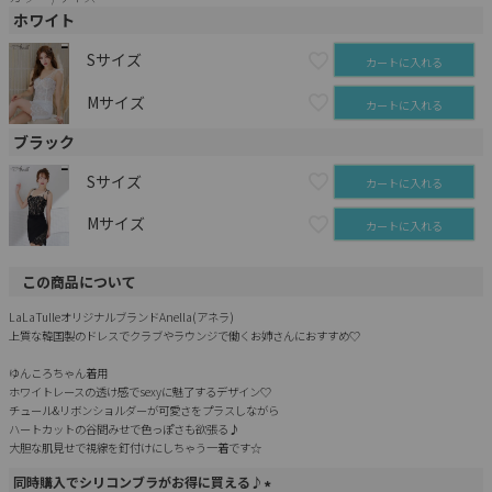
ホワイト
Sサイズ
カートに入れる
Mサイズ
カートに入れる
ブラック
Sサイズ
カートに入れる
Mサイズ
カートに入れる
この商品について
LaLaTulleオリジナルブランドAnella(アネラ)
上質な韓国製のドレスでクラブやラウンジで働くお姉さんにおすすめ♡
ゆんころちゃん着用
ホワイトレースの透け感でsexyに魅了するデザイン♡
チュール&リボンショルダーが可愛さをプラスしながら
ハートカットの谷間みせで色っぽさも欲張る♪
大胆な肌見せで視線を釘付けにしちゃう一着です☆
同時購入でシリコンブラがお得に買える♪