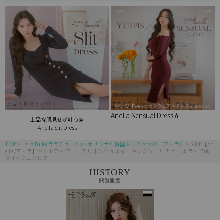
Anella Sensual Dress💄
上品な肌見せが叶う💫
Anella Slit Dress
TOP
LaLaTulle(ララチュール)
オリジナル韓国ドレス Anella（アネラ）
SALE【An
ella/アネラ】セットアップ レース リボンショルダー キャミソール チュール ラップ風
タイトミニドレス
HISTORY
閲覧履歴