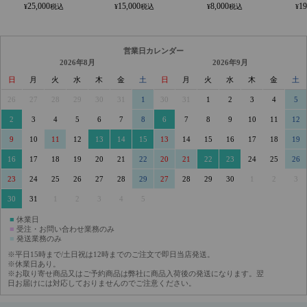
25,000
15,000
8,000
19
営業日カレンダー
2026年8月
2026年9月
日
月
火
水
木
金
土
日
月
火
水
木
金
土
26
27
28
29
30
31
1
30
31
1
2
3
4
5
2
3
4
5
6
7
8
6
7
8
9
10
11
12
9
10
11
12
13
14
15
13
14
15
16
17
18
19
16
17
18
19
20
21
22
20
21
22
23
24
25
26
23
24
25
26
27
28
29
27
28
29
30
1
2
3
30
31
1
2
3
4
5
■
休業日
■
受注・お問い合わせ業務のみ
■
発送業務のみ
※平日15時まで/土日祝は12時までのご注文で即日当店発送。
※休業日あり。
※お取り寄せ商品又はご予約商品は弊社に商品入荷後の発送になります。翌
日お届けには対応しておりませんのでご注意ください。