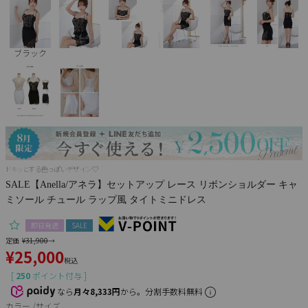
Pleaser
ブラック
ドキッとする色っぽいデザイン♡
SALE【Anella/アネラ】セットアップ レース リボンショルダー キャ
ミソール チュール ラップ風 タイトミニドレス
即日発送
SALE
定価
¥
31,900
→
¥
25,000
税込
[
250
ポイント付与 ]
なら
月々8,333円
から。分割手数料無料
カラー
サイズ