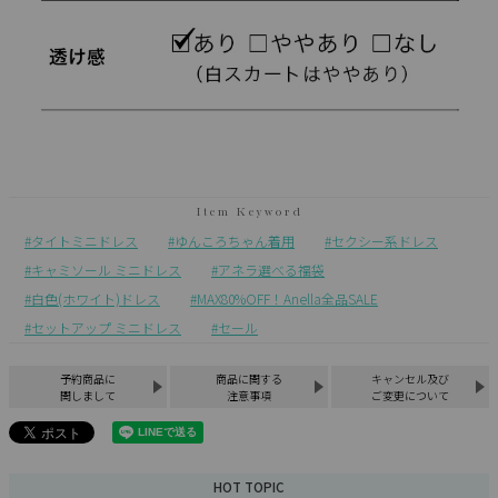
タイトミニドレス
ゆんころちゃん着用
セクシー系ドレス
キャミソール ミニドレス
アネラ選べる福袋
白色(ホワイト)ドレス
MAX80%OFF！Anella全品SALE
セットアップ ミニドレス
セール
予約商品に
商品に関する
キャンセル及び
関しまして
注意事項
ご変更について
HOT TOPIC