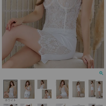
Veautt
ランジェリー
PURESS
コスプレ
Andy
水着
an
浴衣
GLAMOROUS
IRMA
JEAN MACLEAN
JENNNY
COMEX
ホワイト
Rechercher