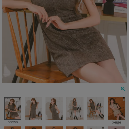
Veautt
ランジェリー
PURESS
コスプレ
Andy
水着
an
浴衣
GLAMOROUS
IRMA
JEAN MACLEAN
JENNNY
COMEX
brown
beige
Rechercher