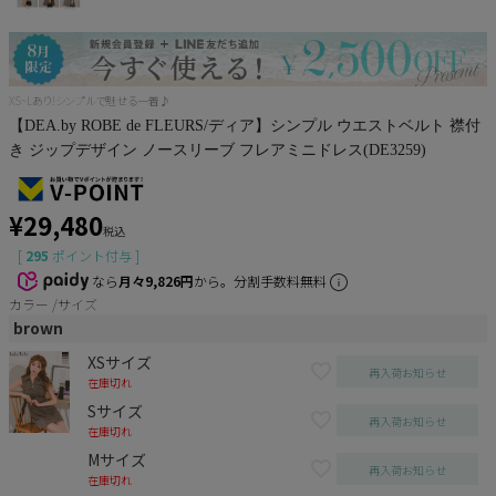
XS~Lあり!シンプルで魅せる一着♪
【DEA.by ROBE de FLEURS/ディア】シンプル ウエストベルト 襟付
き ジップデザイン ノースリーブ フレアミニドレス(DE3259)
¥
29,480
税込
[
295
ポイント付与 ]
なら
月々9,826円
から。分割手数料無料
カラー
サイズ
brown
XSサイズ
再入荷お知らせ
在庫切れ
Sサイズ
再入荷お知らせ
在庫切れ
Mサイズ
再入荷お知らせ
在庫切れ