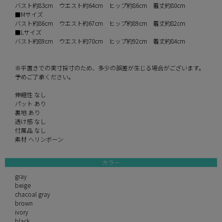
バスト約83cm ウエスト約64cm ヒップ約86cm 着丈約80cm
■Mサイズ
バスト約86cm ウエスト約67cm ヒップ約89cm 着丈約82cm
■Lサイズ
バスト約89cm ウエスト約70cm ヒップ約92cm 着丈約84cm
※平置きでの実寸採寸のため、多少の誤差が生じる場合がございます。
予めご了承ください。
伸縮性 なし
パット あり
裏地 あり
透け感 なし
付属品 なし
素材 ヘリンボーン
カラー
gray
beige
chacoal gray
brown
ivory
black