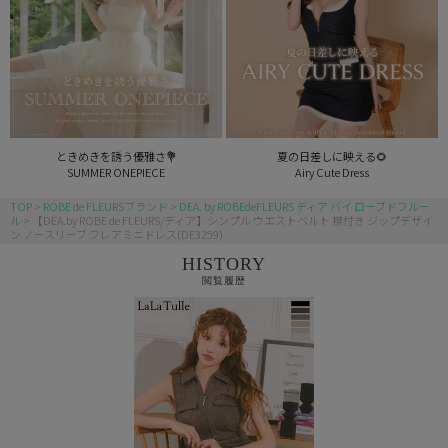
ときめきを誘う優雅さ💐
夏の日差しに映える🌻
SUMMER ONEPIECE
Airy Cute Dress
TOP
ROBE de FLEURSブランド
DEA. by ROBEdeFLEURS ディア バイ ローブドフルー
ル
【DEA.by ROBE de FLEURS/ディア】シンプル ウエストベルト 襟付き ジップデザイ
ン ノースリーブ フレアミニドレス(DE3259)
HISTORY
閲覧履歴