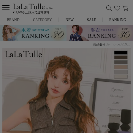
¥12,000以上購入で送料無料
BRAND
CATEGORY
NEW
SALE
RANKING
Anella
ミニドレス
de-md-de3259z5
商品番号
L.A.import
膝丈ドレス
ROBE de FLEURS
ロングドレス
Glossy
キャバヒール
DEA.
スーツ
ANIER.
アウター
ANGEL R
バッグ