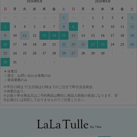
2026年8月
2026年9月
日
月
火
水
木
金
土
日
月
火
水
木
金
土
26
27
28
29
30
31
1
30
31
1
2
3
4
5
2
3
4
5
6
7
8
6
7
8
9
10
11
12
9
10
11
12
13
14
15
13
14
15
16
17
18
19
16
17
18
19
20
21
22
20
21
22
23
24
25
26
23
24
25
26
27
28
29
27
28
29
30
1
2
3
30
31
1
2
3
4
5
■
休業日
■
受注・お問い合わせ業務のみ
■
発送業務のみ
※平日15時まで/土日祝は12時までのご注文で即日当店発送。
※休業日あり。
※お取り寄せ商品又はご予約商品は弊社に商品入荷後の発送になります。翌
日お届けには対応しておりませんのでご注意ください。