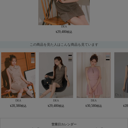
DEA
29,480
この商品を見た人はこんな商品も見ています
DEA
DEA
DEA
28,380
29,480
30,580
28
営業日カレンダー