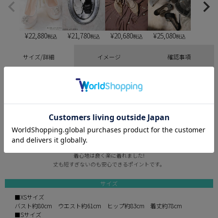
¥
22,880
¥
21,780
¥
20,680
¥
25,080
税込
税込
税込
税込
サイズ/詳細
イメージ
確認事項
“リアルに着るからこそ分かる”
店舗スタッフ着用レポート
staff / 163cm Mサイズ着用
サイズ感は全体的に丁度良いです。
ブラジャーそのままで着れるので
インナーを選ばず着やすいのも嬉しいポイント◎
生地自体にストレッチはないけど、
着心地は良く楽に着れました!
丈も短すぎないのも安心できるポイントです。
サイズ
■XSサイズ
バスト約80cm ウエスト約61cm ヒップ約83cm 着丈約78cm
■Sサイズ