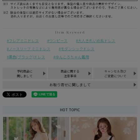
フレアミニドレス
ワンピース
大人きれいめ系ドレス
ノースリーブ ミニドレス
モダンシックドレス
黒色(ブラック)ドレス
ゆんころちゃん着用
予約商品に
商品に関する
キャンセル及び
関しまして
注意事項
ご変更について
お取り寄せに関しまして
HOT TOPIC