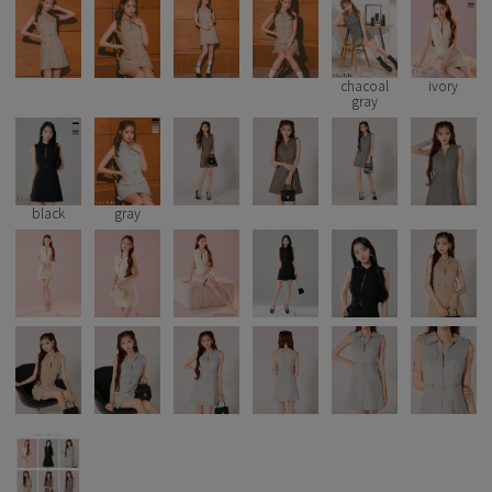
Pleaser
chacoal
ivory
gray
black
gray